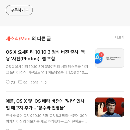
구독하기
더보기
새소식/Mac
의 다른 글
OS X 요세미티 10.10.3 정식 버전 출시! 맥
용 '사진(Photos)' 앱 포함
글 내용
OS X 요세미티 10.10.3이 3달여간의 베타 테스트를 마치
고 드디어 정식 버전으로 업데이트되었습니다.OS X 10.1
0.2 정식 버전이나 10.10.3 베타 버전을 쓰고 계신 분은
73
90
2015. 4. 9.
지금 바로 맥 앱스토어를 통해 운영체제를 업데이트할 수
있습니다. 정식 버전의 빌드 번호는 가장 최근에 나온 베타
버전에서 단 1단계 상승한 '14D131'입니다. 용량은 기기
애플, OS X 및 iOS 베타 버전에 '벌칸' 인사
에 따라 약간의 차이가 있는데 1.5~2GB 내외입니다. 운영
체제 업데이트와 더불어 시스템 복구 기능에 대한 전반적
법 에모지 추가... '장수와 번영을'
글 내용
인 안정성을 향상하는 'OS X Yosemite 복구 업데이트 1.
앞서 애플이 OS X 10.10.3과 iOS 8.3 베타 버전에 300
0'도 동시에 배포되고 있으며, 용량은 503MB입니다. *
여가지 이상의 에모지를 새로 추가했다는 소식 전해드린
아이포토보다는 빠르고 애퍼처보다는 편집 기능이 적은
적이 있습니다. 대부분 다양한 인종과 민족을 표현하기 위