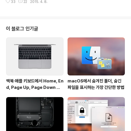
'사진' 앱OS X 요세미티 10.10.3 정식 버전은 맥..
33
22
2015. 4. 8.
한 에모지인데, 뜻밖에 외계 종족의 인사법을 표현한 에모
지까지 포함돼 있는 것으로 알려졌습니다. 미국 SF 드라마
을 보면 '벌칸'이라는 외계 종족이 나오죠. 바로 이 벌칸 종
족의 인사법입니다. 엄지는 혼자 두고, 새끼와 약지를 붙이
고, 가운데와 집게는 붙인 후 가운데와 약손가락 사이는 벌
이 블로그 인기글
리는 인사법입니다. 이렇게 말이죠. 스타트렉 팬이라면 이
미 잘 알고 계시겠죠. 이 인사법은 벌컨족 스폭을 연기한
'레너드 니모이'가 고안한 것으로, 이 제스처를 취하며 "장
수와 번영을(Live Long And Prosper)"이라고 말하는
것이..
맥북∙애플 키보드에서 Home, En
macOS에서 숨겨진 폴더, 숨긴
d, Page Up, Page Down 키
파일을 표시하는 가장 간단한 방법
사용하기