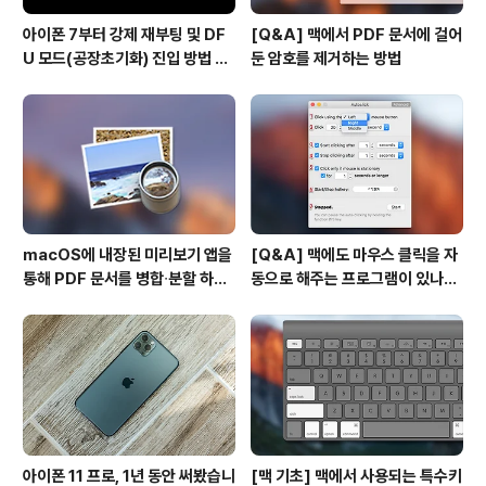
아이폰 7부터 강제 재부팅 및 DF
[Q&A] 맥에서 PDF 문서에 걸어
U 모드(공장초기화) 진입 방법 변
둔 암호를 제거하는 방법
경
macOS에 내장된 미리보기 앱을
[Q&A] 맥에도 마우스 클릭을 자
통해 PDF 문서를 병합∙분할 하는
동으로 해주는 프로그램이 있나
방법
요? #오토클릭 #오토마우스
아이폰 11 프로, 1년 동안 써봤습니
[맥 기초] 맥에서 사용되는 특수키