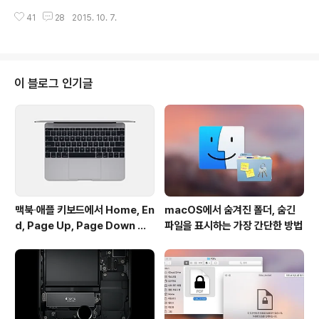
오피스 2016'을 중점적으로 살펴봐 달라고 요청했습니다.
파이브맥은 복수의 신뢰할 수 있는 소식통을 인용해, 애플
두 소프트웨어 모두 OS X 엘 캐피탄 출시 직후에 다양..
41
28
2015. 10. 7.
이 4K 디스플레이를 탑재한 21.5인치 아이맥을 다음주 출
시할 예정이라고 보도했습니다. 매체는 빠르면 다음주 화
요일(13일)부터 새 아이맥이 점포에 비치될 예정이지만,
대량 생산은 오는 11월에 가서야 원활히 이뤄질 것으로 보
인다고 예상했습니다. 즉, 생산 차질로 인한 공급 지연으로
이 블로그 인기글
인해 출시 직후 바로 제품을 구매하기가 어려울 것이라는
겁니다. 매체의 보도에 따르면, 새로 나올 4K 아이맥의 해
상도는 현재 아이맥의 해상도인 '1920x1080' 보다 4배
가량 증가한 '4096 x 2304'입니다. 또한 'KSF'라고 불리
는 새로운..
맥북∙애플 키보드에서 Home, En
macOS에서 숨겨진 폴더, 숨긴
d, Page Up, Page Down 키
파일을 표시하는 가장 간단한 방법
사용하기