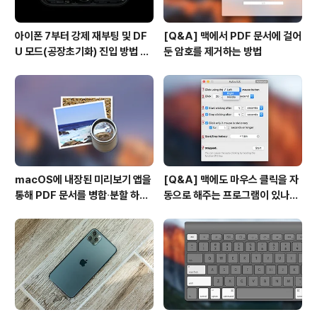
아이폰 7부터 강제 재부팅 및 DF
[Q&A] 맥에서 PDF 문서에 걸어
U 모드(공장초기화) 진입 방법 변
둔 암호를 제거하는 방법
경
macOS에 내장된 미리보기 앱을
[Q&A] 맥에도 마우스 클릭을 자
통해 PDF 문서를 병합∙분할 하는
동으로 해주는 프로그램이 있나
방법
요? #오토클릭 #오토마우스