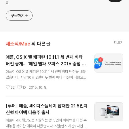
X.
구독하기
더보기
새소식/Mac
의 다른 글
애플, OS X 엘 캐피탄 10.11.1 세 번째 베타
버전 공개... '메일 앱과 오피스 2016 중점 테
글 내용
스트'
애플이 OS X 엘 캐피탄 10.11.1 세 번째 베타 버전을 내놓
았습니다. 지난 10월 2일에 두 번째 베타 버전이 나왔으니
일주일도 채 지나지 않아 새 베타 버전이 나온 셈입니다. 또
22
10
2015. 10. 8.
한 하루 걸러 개발자와 일반 사용자에게 베타 버전이 배포
되던 사이클에서 벗어나, 개발자와 퍼블릭 베타 버전이 한
꺼번에 배포되고 있습니다. OS X 10.11.1 베타 3의 빌드
[루머] 애플, 4K 디스플레이 탑재한 21.5인치
번호는 '15B30a'이며, 지난 주 출시된 OS X 엘 캐피탄 정
식 버전에서 발생하는 크고 작은 버그를 해결하는데 초점
신형 아이맥 다음주 출시
글 내용
이 맞춰져 있습니다. 애플은 맥의 안정성과 호환성, 보안성
애플이 4K 해상도를 지원하는 21.5인치 아이맥을 다음 주
을 개선했으며 테스터들에게 '메일' 앱과 '마이크로소프트
내놓을 것이란 예측이 나왔습니다. 6일(현지 시간) 나인투