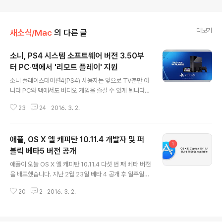
더보기
새소식/Mac
의 다른 글
소니, PS4 시스템 소프트웨어 버전 3.50부
터 PC∙맥에서 '리모트 플레이' 지원
글 내용
소니 플레이스테이션4(PS4) 사용자는 앞으로 TV뿐만 아
니라 PC와 맥에서도 비디오 게임을 즐길 수 있게 됩니다.
소니는 1일 공식 블로그를 통해 PS4의 새로운 업데이트를
23
24
2016. 3. 2.
통해 '리모트 플레이' 기능을 PC와 맥으로 확대 지원할 예
정이라고 발표했습니다. PS4의 '리모트 플레이' 기능은 P
S4와 다른 기기가 케이블로 연결되어 있지 않더라도, 무선
애플, OS X 엘 캐피탄 10.11.4 개발자 및 퍼
스트리밍을 통해 영상과 컨트롤러 조작을 전송하는 기능입
니다. 컴퓨터 사용자라면 낯익은 일종의 '원격 제어' 기능이
블릭 베타5 버전 공개
글 내용
라고 할 수 있는데요. 거실에서 게임을 하기가 눈치보이는
애플이 오늘 OS X 엘 캐피탄 10.11.4 다섯 번 째 베타 버전
학생들이나 안방 TV를 늘 부인에게 뺏기는 직장인이라면
을 배포했습니다. 지난 2월 23일 베타 4 공개 후 일주일만
크게 반길 만한 기능입니다. PS4와 수신기 역할을 하는 기
입니다. 이번 베타 버전은 크게 달라진 부분 없이 베타 4의
기가 인터넷에 연결되어 있다면 멀리 떨어진 장소에서도
20
2
2016. 3. 2.
변경 사항을 그대로 답습하는 모습입니다. 오늘 나온 베타
리모트 기능*을 이용할..
5 역시 베타 4와 마찬가지로 메모 앱과 메시지 앱, 아이북
스, 사진 앱 등 4개 영역에 대한 테스트가 중점적으로 이뤄