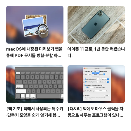
경
macOS에 내장된 미리보기 앱을
아이폰 11 프로, 1년 동안 써봤습니
통해 PDF 문서를 병합∙분할 하는
다.
방법
[맥 기초] 맥에서 사용되는 특수키
[Q&A] 맥에도 마우스 클릭을 자
∙단축키 모양을 쉽게 암기해 봅시
동으로 해주는 프로그램이 있나
다!
요? #오토클릭 #오토마우스