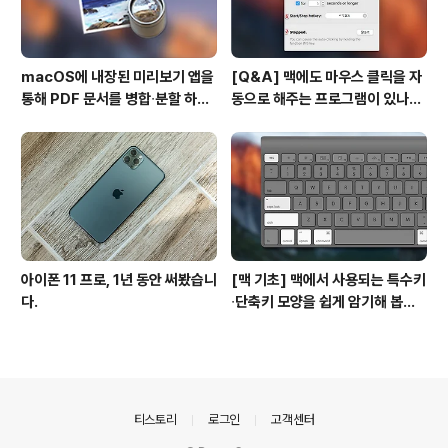
macOS에 내장된 미리보기 앱을
[Q&A] 맥에도 마우스 클릭을 자
통해 PDF 문서를 병합∙분할 하는
동으로 해주는 프로그램이 있나
방법
요? #오토클릭 #오토마우스
아이폰 11 프로, 1년 동안 써봤습니
[맥 기초] 맥에서 사용되는 특수키
다.
∙단축키 모양을 쉽게 암기해 봅시
다!
의안내
티스토리
로그인
고객센터