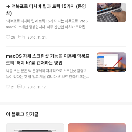
→ 맥북프로 터치바 팁과 트릭 15가지 (동영
상)
글 내용
'맥북프로 터치바 팁과 트릭 15가지'라는 제목으로 '9to5
mac'이 소개한 영상입니다. 아주 간단한 터치바 조작법부
터 유용한 팁까지 상세히 다루고 있어서 신형 맥북프로 구
28
1
2016. 11. 21.
매자들이 보면 아주 좋을 것 같습니다. 몇 가지는 백투더맥
을 통해 이미 알려드리기도 했는데, 글이나 사진을 통해서
는 피부로 와 닿지 않는 것들을 영상을 통해 직관적으로 알
macOS 자체 스크린샷 기능을 이용해 맥북프
기 쉽게 알려줍니다. *괄호 안의 시간은 해당 파트가 시작
하는 부분입니다. 1. (0:07) 터치바에 기능 키 표시하기 터
로의 '터치 바'를 캡처하는 방법
글 내용
치바를 통해 F1, F2 같은 전통적인 기능 키를 사용하고 싶
맥을 쓰는 분은 맥 운영체제 자체적으로 스크린샷 촬영 기
을 때는 키보드 왼쪽 아래 있는 펑션(fn) 키를 누르세요. 아
능이 있다는 것 잘 알고 계실 겁니다. 키보드 단축키 또는
무 앱에서 키를 누르고 있으면 터치바에 기능 키가 나타납
화면 캡처 앱을 이용하면 스크린 전체나 일부분을 이미지
니다. 2. (0:21) 특정 앱을 사용할 때 항상 기능 키 표시하
21
0
2016. 11. 17.
파일로 저장할 수 있죠. 혹은 이미지 파일로 저장할 필요 없
기..
이 클립보드에 담았다가 이미지 에디터나 텍스트 편집기에
삽입할 수도 있습니다. 업무나 학업에 있어, 그리고 저 같은
블로거에게 있어 없어서는 안 될 그야 말로 필수 기능입니
다. 맥북 프로에 터치 바가 장착되면서 운영체제 차원에서
이 블로그 인기글
도 여러 가지 변화가 생겼는데요. 이제 스크린샷 촬영 기능
을 이용해 일반 화면뿐 아니라 터치 바도 캡처할 수 있게 됩
니다. 현재 베타 테스트가 진행 중인 'macOS Sierra 10.