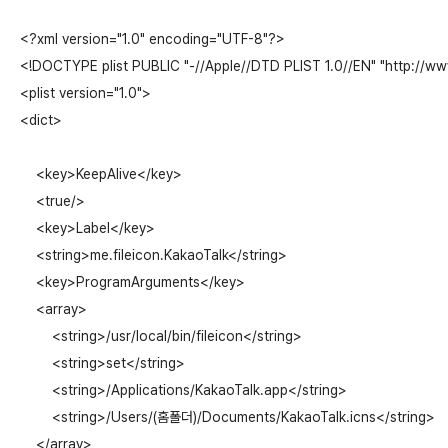
<?xml version="1.0" encoding="UTF-8"?>

<!DOCTYPE plist PUBLIC "-//Apple//DTD PLIST 1.0//EN" "http://ww
<plist version="1.0">

<dict>

    <key>KeepAlive</key>

    <true/>

    <key>Label</key>

    <string>me.fileicon.KakaoTalk</string>

    <key>ProgramArguments</key>

    <array>

        <string>/usr/local/bin/fileicon</string>

        <string>set</string>

        <string>/Applications/KakaoTalk.app</string>

        <string>/Users/(홈폴더)/Documents/KakaoTalk.icns</string>

    </array>
