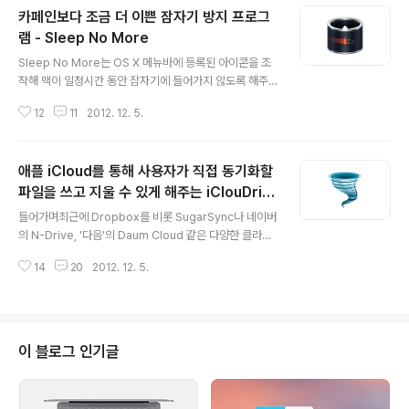
카페인보다 조금 더 이쁜 잠자기 방지 프로그
램 - Sleep No More
글 내용
Sleep No More는 OS X 메뉴바에 등록된 아이콘을 조
작해 맥이 일정시간 동안 잠자기에 들어가지 않도록 해주
는 무료 프로그램입니다. 또 사파리로 동영상을 보거나, 사
12
11
2012. 12. 5.
용자가 잠시 딴 일을 할 때 맥의 화면이 꺼지지 않게 해줍니
다. * Caffeine vs Sleep No More 사용자 인터페이스
차이 이미 많은 맥 유저들이 사용하고 있는 카페인(Caffei
애플 iCloud를 통해 사용자가 직접 동기화할
ne) 앱이 이와 동일한 기능을 제공하지만, 마치 OS X의 기
본 프로그램을 보는 것처럼 아주 깔끔하고 스타일리시한
파일을 쓰고 지울 수 있게 해주는 iClouDriv
글 내용
디자인을 가지고 있습니다. 몇 년 동안 조강지처처럼 사용
e
들어가며최근에 Dropbox를 비롯 SugarSync나 네이버
하던 앱을 버리고 더 이쁜 앱을 사용한다고.. 앱이 막 할퀴
의 N-Drive, '다음'의 Daum Cloud 같은 다양한 클라우
고 이혼소송걸고 그러진 않습니다;; 무료 앱이니 편하게 한
드 기반 데이터 동기화 서비스를 이용하시는 분들이 많으
번 사용해 보세요~➥ Sleep No More 다운로드 ..
14
20
2012. 12. 5.
시죠? 플랫폼에 종속 받지 않는 이런 서비스들을 이용해 사
용자 데이터를 데스크탑 컴퓨터와 모바일 기기에서 상시
접근하고 사용하실 수 있습니다.애플도 iCloud를 통해 파
일 동기화 서비스를 제공하고 있기는 하지만 애플의 '알아
서 됩니다(It just works)' 정신 때문인지 대부분의 동기화
이 블로그 인기글
관련 작업들이 시스템이나 앱 단에서 이뤄지며, 사용자들
은 아주 한정적인 범위 내에서만 동기화할 파일을 선택하
거나 삭제할 수 있습니다.이런 한계 때문에 Back to the