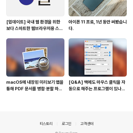
[업데이트] 국내 웹 환경을 위한
아이폰 11 프로, 1년 동안 써봤습니
보다 스마트한 웹브라우저용 스타
다.
일 시트(CSS)
macOS에 내장된 미리보기 앱을
[Q&A] 맥에도 마우스 클릭을 자
통해 PDF 문서를 병합∙분할 하는
동으로 해주는 프로그램이 있나
방법
요? #오토클릭 #오토마우스
의안내
티스토리
로그인
고객센터