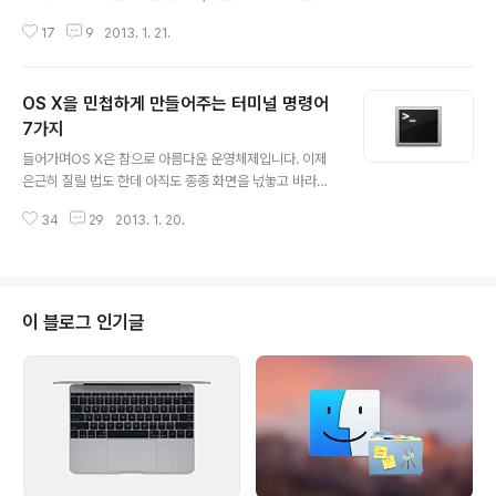
알고 삭제했는데 시간이 지난 뒤에 다시 필요해져서 인터
17
9
2013. 1. 21.
넷을 한참동안 뒤적거려 보신 경험을 말이죠. 웹사이트를
즐겨찾기라도 해놨으면 그나마 파일을 찾는 시간과 수고를
상당히 덜 수 있는데, 그렇지 않은 경우는 미치고 팔짝 뛸
OS X을 민첩하게 만들어주는 터미널 명령어
노릇입니다.하지만 OS X은 사용자가 인터넷에서 파일을
내려받을 때마다 그 출처를 시스템 한 켠에 상세히 기록해
7가지
글 내용
놓기 때문에 파일을 찾는 수고를 상당히 경감할 수 있습니
들어가며OS X은 참으로 아름다운 운영체제입니다. 이제
다. ▼ 이 기록 덕분에 command + I 단축키로 파일 정보
은근히 질릴 법도 한데 아직도 종종 화면을 넋놓고 바라보
창을 띄워 파일의 출처를 쉽게 확인할 수 있으며 ▼ 파일을
면서 OS X의 매혹적인 자태를 감상하곤 합니다. 단조롭지
실행하기에 앞서 해당 파일이 외부에서 유입된 파일이니
34
29
2013. 1. 20.
만 군더더기 없는 각종 창과 버튼의 디자인, 살며시 나타났
주의하라는 경고 메시지를 띄..
다 스르륵 사라지는 스크롤 막대, 그 크기에 상관없이 깨알
같은 디테일을 보여주는 각종 아이콘 등등 어느 곳 하나 아
름답지 않은 구석이 없습니다. 여기에 화면을 전환하거나
새로운 창이 화면에 나타날 때 적용되는 애니메이션(혹은
이 블로그 인기글
트랜지션) 효과도 맥 운영체제의 아름다움에 크게 한 몫을
거들고 있습니다. 하지만 애니메이션 효과는 맥 운영체제
에 아름다움을 불어 넣어주는 대신 명령을 내린 후부터 결
과를 보기까지 '뜸'을 들여 체감 성능을 저하시키는 양면성
도 가지고 있습니다. 이번 팁은 터미널..