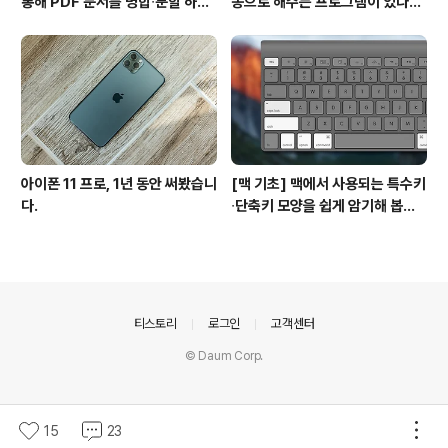
통해 PDF 문서를 병합∙분할 하는
동으로 해주는 프로그램이 있나
방법
요? #오토클릭 #오토마우스
아이폰 11 프로, 1년 동안 써봤습니
[맥 기초] 맥에서 사용되는 특수키
다.
∙단축키 모양을 쉽게 암기해 봅시
다!
의안내
티스토리
로그인
고객센터
© Daum Corp.
15
23