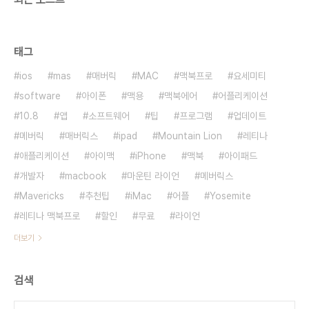
태그
ios
mas
매버릭
MAC
맥북프로
요세미티
software
아이폰
맥용
맥북에어
어플리케이션
10.8
앱
소프트웨어
팁
프로그램
업데이트
메버릭
매버릭스
ipad
Mountain Lion
레티나
애플리케이션
아이맥
iPhone
맥북
아이패드
개발자
macbook
마운틴 라이언
메버릭스
Mavericks
추천팁
iMac
어플
Yosemite
레티나 맥북프로
할인
무료
라이언
더보기
검색