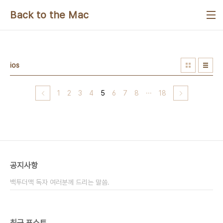
본문 바로가기
Back to the Mac
ios
1
2
3
4
5
6
7
8
···
18
공지사항
백투더맥 독자 여러분께 드리는 말씀.
최근 포스트