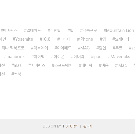
메버릭스
업데이트
추천팁
팁
맥북프로
Mountain Lion
이언
Yosemite
10.8
레티나
iPhone
앱
요세미티
레티나 맥북프로
맥북에어
아이패드
MAC
할인
무료
s
macbook
아이맥
아이폰
메버릭
ipad
Mavericks
이션
mas
매버릭스
소프트웨어
매버릭
맥용
iMac
이션
맥북
DESIGN BY
TISTORY
관리자