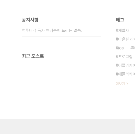
공지사항
태그
백투더맥 독자 여러분께 드리는 말씀.
개발자
마운틴 라
ios
최근 포스트
프로그램
어플리케
애플리케
더보기