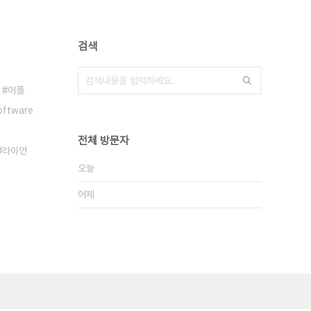
검색
어플
oftware
전체 방문자
라이언
오늘
어제