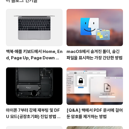
이 블로그 인기글
0.9 매버릭스가 지원되는 맥 모델을 나열할 것입니다.• iM
ac (2007 중반기 또는 상위 버전) • MacBook (2008
하반기 Aluminum, 2009 상반기 또는 상위 버전) • Ma
cBook Pro 13..
맥북∙애플 키보드에서 Home, En
macOS에서 숨겨진 폴더, 숨긴
d, Page Up, Page Down 키
파일을 표시하는 가장 간단한 방법
사용하기
아이폰 7부터 강제 재부팅 및 DF
[Q&A] 맥에서 PDF 문서에 걸어
U 모드(공장초기화) 진입 방법 변
둔 암호를 제거하는 방법
경