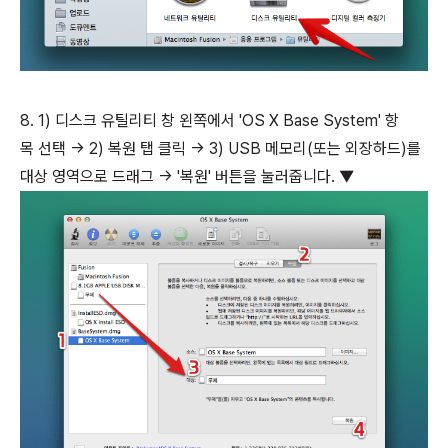
8. 1) 디스크 유틸리티 창 왼쪽에서 'OS X Base System' 항
목 선택 → 2) 복원 탭 클릭 → 3) USB 메모리(또는 외장하드)를
대상 영역으로 드래그 → '복원' 버튼을 눌러줍니다. ▼