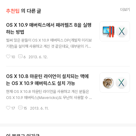
더보기
추천팁
의 다른 글
OS X 10.9 매버릭스에서 패러렐즈 8을 실행
하는 방법
글 내용
벌써 많은 분들이 OS X 10.9 매버릭스 DP(개발자 미리보
기판)을 설치해 사용하고 계신 것 같은데요, 대부분의 기능
이 원활하게 작동하지만 패러렐즈가 제대로 돌아가지 않아
10
6
2013. 6. 12.
실사용이 어렵다는 의견이 많은 것 같습니다. 패러렐즈 데
스크톱 8 구동에 필요한 드라이버(Kext)가 OS X 10.9 환
경에서 제대로 로딩되지 않는 것이 이유인데, 패러렐즈사
OS X 10.8 마운틴 라이언이 설치되는 맥에
는 오늘 공식 웹 사이트를 통해 새 버전의 패러렐즈가 나올
때까지 OS X 10.9 매버릭스에서 패러렐즈 데스크톱(Par
는 OS X 10.9 매버릭스도 설치 가능
글 내용
allels Desktop) 8을 실행할 수 있는 배치 스크립트를 사
현재 OS X 10.8 마운틴 라이언을 사용하고 계신 분들은
용할 것을 당부하고 있습니다.Download* 스크립트는 패
OS X 10.9 매버릭스(Mavericks)도 무난히 사용할 수 있
러렐즈 구동에 필요한 6개의 드라이버를 불러오는 작업과
을 전망입니다.미 IT 매체 애플인사이더(AppleInsider)
패러렐즈를 실행하는 일련의 명령어로 짜여 있습니다. #!/
17
15
2013. 6. 11.
는 OS X 10.9 매버릭스 설치 패키지에 포함된 릴리스 노
b..
트를 인용, OS X 10.9 매버릭스의 시스템 요구 사양이 O
S X 10.8 마운틴 라이언의 시스템 요구 사양과 일치함에
따라 기존 운영체제 사용자 대부분이 문제 없이 새 운영체
제로 이전할 수 있을 것이라 보도했습니다. 아래는 OS X 1