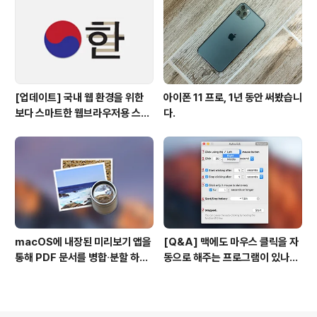
[업데이트] 국내 웹 환경을 위한
아이폰 11 프로, 1년 동안 써봤습니
보다 스마트한 웹브라우저용 스타
다.
일 시트(CSS)
macOS에 내장된 미리보기 앱을
[Q&A] 맥에도 마우스 클릭을 자
통해 PDF 문서를 병합∙분할 하는
동으로 해주는 프로그램이 있나
방법
요? #오토클릭 #오토마우스