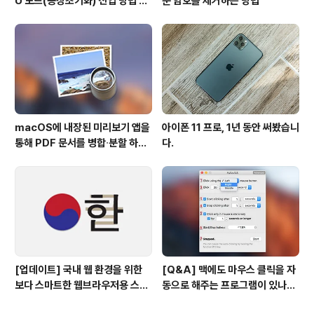
U 모드(공장초기화) 진입 방법 변
둔 암호를 제거하는 방법
경
macOS에 내장된 미리보기 앱을
아이폰 11 프로, 1년 동안 써봤습니
통해 PDF 문서를 병합∙분할 하는
다.
방법
[업데이트] 국내 웹 환경을 위한
[Q&A] 맥에도 마우스 클릭을 자
보다 스마트한 웹브라우저용 스타
동으로 해주는 프로그램이 있나
일 시트(CSS)
요? #오토클릭 #오토마우스