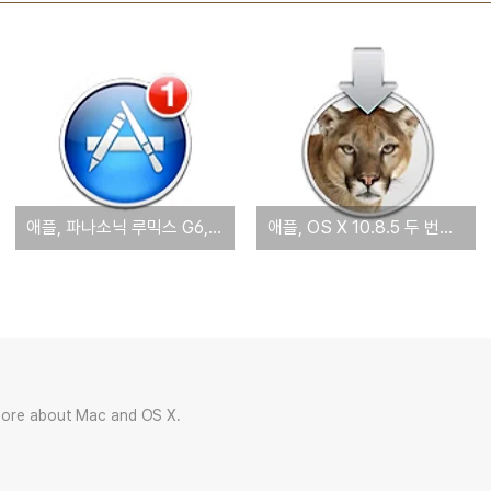
애플, 파나소닉 루믹스 G6,GF6와 소니 A58 지원하는 디지털 카메라 RAW 호환성 업데이트 4.07 제공
애플, OS X 10.8.5 두 번째 베타 버전 배포 - 빌드 12F13
more about Mac and OS X.