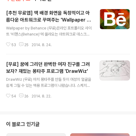
[추천 무료앱] 맥 배경 화면을 독창적이고 아
름다운 아트워크로 꾸며주는 'Wallpaper b
글 내용
y Behance'
Wallpaper by Behance (무료)온라인 포트폴리오 사이
트 '비핸스(Behance)'에 올라오는 아트워크로 데스크탑
을 꾸밀 수 있는 앱 'Wallpaper'가 맥 앱스토어를 통해 무
53
25
2014. 8. 24.
료로 배포되고 있습니다.비핸스는 지난 2012년 어도비가
거액을 주고 인수해 화제가 되기도 한 곳인데요, 사진작가
와 디자이너들이 서로의 작품을 공유하고 평가 받는 온라
[무료] 꿈에 그리던 완벽한 여자 친구를 그려
인 커뮤니티입니다. 올라오는 작품 하나 하나가 매우 섬세
하고 아름다우며, 독특한 아이디어와 스타일이 살아있어
보자? 재밌는 몽타주 프로그램 'DrawWiz'
글 내용
프로들의 실력과 기량을 피부로 느낄 수 있는 곳이죠. Wall
DrawWiz (무료) 마치 몽타주를 만들 듯이 여성의 얼굴을
paper 둘러보기 앱을 실행하면 메뉴 막대 아이콘을 통해
쉽게 그릴 수 있는 맥용 프로그램이 나왔습니다. 스케치에
카테고리별로 아트워크를 살펴볼 수 있습니다. ▼ 마음에
소질이 없는 사람도 미리 그려져 있는 눈 · 코 · 입 · 얼굴 윤
드는 작품이 있으면 'Set Wallpaper' 버튼을 클릭하여 바
54
26
2014. 8. 22.
곽 등을 조합해 독특하고 재미있는 분위기의 캐릭터를 그
로 ..
릴 수 있는 'DrawWiz'라는 프로그램입니다. 카테고리별
로 20~40종류의 템플릿이 준비되어 있는데, 사랑스러운
분위기의 소녀 사진을 그려도 좋고, SNS 프로필 사진으로
사용할 자신의 아바타를 만드는 용도 등 다양한 목적으로
이 블로그 인기글
사용할 수 있습니다. 맥에서는 매우 보기 드문 유형의 프로
그램이지만, 아이폰이나 안드로이드 앱을 통해 미리 만나