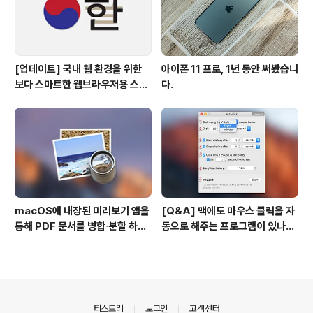
[업데이트] 국내 웹 환경을 위한
아이폰 11 프로, 1년 동안 써봤습니
보다 스마트한 웹브라우저용 스타
다.
일 시트(CSS)
macOS에 내장된 미리보기 앱을
[Q&A] 맥에도 마우스 클릭을 자
통해 PDF 문서를 병합∙분할 하는
동으로 해주는 프로그램이 있나
방법
요? #오토클릭 #오토마우스
의안내
티스토리
로그인
고객센터