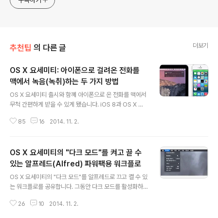
더보기
추천팁
의 다른 글
OS X 요세미티: 아이폰으로 걸려온 전화를
맥에서 녹음(녹취)하는 두 가지 방법
글 내용
OS X 요세미티 출시와 함꼐 아이폰으로 온 전화를 맥에서
무척 간편하게 받을 수 있게 됐습니다. iOS 8과 OS X 요
세미티 사이의 여러 연동성 기능 중의 하나인 'iPhone 셀
85
16
2014. 11. 2.
룰러' 기능 덕분인데요, 이미 많은 분들이 실생활에서 적극
활용하고 계시리라 생각합니다. 그런데 이 기능으로 말미
암아 '통화녹음'도 매우 손쉽고 간편해졌습니다. iOS 기기
OS X 요세미티의 "다크 모드"를 켜고 끌 수
와 비교해 상대적으로 제약이 덜한 데스크톱에서 '일반 전
화'를 받을 수 있게 되면서 복잡한 설정이나 별도의 녹음 장
있는 알프레드(Alfred) 파워팩용 워크플로
글 내용
비가 없이도 통화녹음을 할 수 있는 길이 열렸기 때문입니
OS X 요세미티의 "다크 모드"를 알프레드로 끄고 켤 수 있
다. 예전에도 블루투스 신호를 이용한 핸드프리 앱을 이용
는 워크플로를 공유합니다. 그동안 다크 모드를 활성화하
해 전화 대화를 녹음할 수 있었는데 음질이나 안정성면에
는 여러 방법이 등장해 알프레드용 워크플로도 개발되지
서 썩 만족스럽지는 못한 솔루션이었습니다. 그런데 이제
26
10
2014. 11. 2.
않을까 기대했는데, 도무지 나올 기미가 안 보여 직접 제작
그것도 다 옛날 얘기가 ..
했습니다. 사용 방법은 위 스크린 샷처럼 "Dark"라는 키워