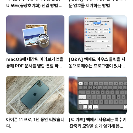
U 모드(공장초기화) 진입 방법 변
둔 암호를 제거하는 방법
경
macOS에 내장된 미리보기 앱을
[Q&A] 맥에도 마우스 클릭을 자
통해 PDF 문서를 병합∙분할 하는
동으로 해주는 프로그램이 있나
방법
요? #오토클릭 #오토마우스
아이폰 11 프로, 1년 동안 써봤습니
[맥 기초] 맥에서 사용되는 특수키
다.
∙단축키 모양을 쉽게 암기해 봅시
다!