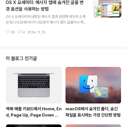
OS X 요세미티: 메시지 앱에 숨겨진 글꼴 변
에 때때로 OS X 신∙구 버전의 비교샷이 올라올 때가 있는
데 맥에 두 버전을 모두 설치했는지도 자주 받는 질문입니
경 옵션을 사용하는 방법
글 내용
다.이럴 때 제가 사용하는 방법은 바로 '가상화 소프트웨
OS X 요세미티에 내장된 메시지 앱과 관련해 레딧에 소개
어'입니다. 보통 맥에서 윈도 운영체제를 사용하기 위해 패
된 팁니다.요세미티가 나오면서 메시지 앱의 글꼴이나 색
러렐즈 또는 VM웨어를 사용하는 분들이 많은데, 도리어
상을 꾸밀 수 있던 기능이 대폭 삭제되고, 오로지 텍스트 크
저는 맥 운영체제를 가상으로 구동하기 위해 이런 소프트
30
4
2014. 11. 10.
기 정도만 변경할 수 있게 됐습니다. 운영체제 업그레이드
웨어를 더 많이 사용하는 편입니다. OS X..
가 도리어 기능적의 퇴보를 불러올 수 있는 사례의 하나라
고 할까요. 이에 시스템 파일을 수정하여 말풍선과 텍스트
색상을 바꿀 수 있는 트윅 프로그램이 등장하기도 했는데
요, 알고보니 글꼴 종류와 크기를 사용자 마음대로 수정할
이 블로그 인기글
수 있는 옵션이 OS X 요세미티에 숨겨져 있는 것으로 알려
졌습니다. 단순히 어떤 시스템 설정 하나를 꺼야하는 간단
한 조건이 따라붙습니다.시스템 환경설정 ▸ 손쉬운 사용 ▸
디스플레이에 들어가 '투명도 감소' 옵션을 체크합니다. ▼
이제 메시지 앱을 실행하고 환경..
맥북∙애플 키보드에서 Home, En
macOS에서 숨겨진 폴더, 숨긴
d, Page Up, Page Down 키
파일을 표시하는 가장 간단한 방법
사용하기