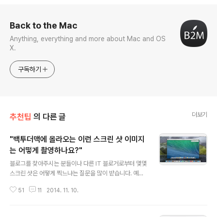
로그 정보
Back to the Mac
Anything, everything and more about Mac and OS
X.
구독하기
더보기
추천팁
의 다른 글
"백투더맥에 올라오는 이런 스크린 샷 이미지
는 어떻게 촬영하나요?"
글 내용
블로그를 찾아주시는 분들이나 다른 IT 블로거로부터 몇몇
스크린 샷은 어떻게 찍느냐는 질문을 많이 받습니다. 예컨
대 맥이 부팅할 때 나타나는 사과 로고나 계정 로그인 화면
51
11
2014. 11. 10.
의 경우 스크린 샷 캡처 기능이 작동하지 않아 디지털카메
라를 사용하곤 하는데, 백투더맥에 올라온 사진은 디카사
진으로 보기에는 너무 깔끔하다는 것입니다. 또 백투더맥