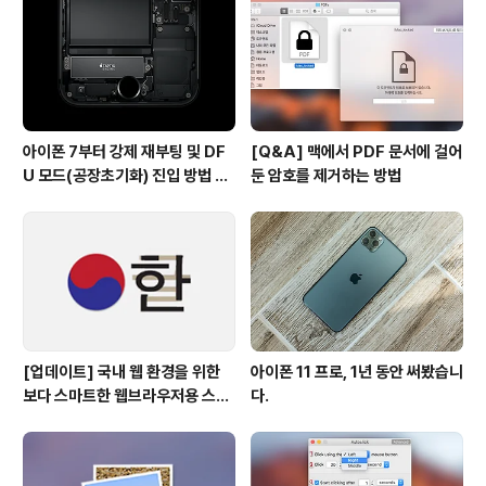
아이폰 7부터 강제 재부팅 및 DF
[Q&A] 맥에서 PDF 문서에 걸어
U 모드(공장초기화) 진입 방법 변
둔 암호를 제거하는 방법
경
[업데이트] 국내 웹 환경을 위한
아이폰 11 프로, 1년 동안 써봤습니
보다 스마트한 웹브라우저용 스타
다.
일 시트(CSS)