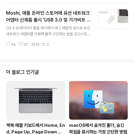
로 그리핀이 앞서 출시한 바 있는 '파워메이트'와 손바닥 제
스처로 맥을 제어하는 '립모션'을 하나로 합쳐 놓은 듯한
Moshi, 애플 온라인 스토어에 유선 네트워크
'프로그래머블 컨트롤러'입니다. 파워메이트처럼 단순히
컨트롤러를 좌우로 비틀거나 클릭하는 제스처 외에도 표면
어댑터 신제품 출시 'USB 3.0 및 기가비트 이
글 내용
을 손가락으로 쓸어내는 '스와이프(Swipe)'와 공중에서
더넷 지원'
OS X 요세미티의 몹쓸 와이파이 버그 때문에 임시로 유선
이뤄지는 손바닥 움직임을 인식해 맥을 제어하는 '플라이
네트워크 어댑터를 사용해 볼까 고민하는 분들 있으시죠?
(Fly)' 등 평면을 넘어 입체적인 제스처를 추가로 지원하는
요즘 나오는 노트북 계열의 맥은 따로 이더넷 단자가 달려
것이 특징입니다.백문이 불여일견. 글 보다는 동영상을 보
46
27
2014. 12. 2.
있지 않아 위와 같은 USB-이더넷 어댑터를 따로 구매해야
시는게 이해가 훨씬 더 빠를 듯 ..
하는데요, 평소 맥북과 잘 어울리는 디자인의 주변기기를
내놓아 좋은 반응을 얻고 있는 '모시(Moshi)'에서 USB 3.
0 및 기가비트 이더넷을 지원하는 네트워크 어댑터를 출시
했습니다. 제품의 정식 명칭은 'Moshi USB 3.0 to Giga
이 블로그 인기글
bit Ethernet Adapter'로, 지난달 미국에서 제품을 출시
한데 이어 이번에 한국 애플 온라인 스토어에 입점하면서
국내에서도 비교적 쉽게 구매할 수 있게 됐습니다.로컬 네
트워크에서 빠른 데이터 전송이 가능한 기가비트 이더넷을
..
맥북∙애플 키보드에서 Home, En
macOS에서 숨겨진 폴더, 숨긴
d, Page Up, Page Down 키
파일을 표시하는 가장 간단한 방법