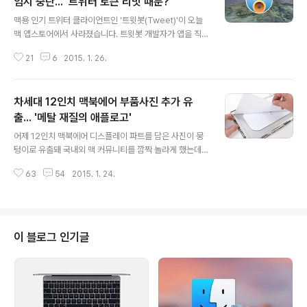
임시 중단... '트위터 토큰 리밋 때문?'
글 내용
맥용 인기 트위터 클라이언트인 '트윗봇(Tweet)'이 오늘
맥 앱스토어에서 사라졌습니다. 트윗봇 개발자가 앱을 직
접 내린 것으로 보이는데, 현재 맥 앱스토어에서 앱을 구매
21
6
2015. 1. 26.
할 수 없는 것은 물론, 기존 구매자도 트위터 계정을 새로
등록하려고 하면 인증이 실패했다는 메시지만 나올 뿐 정
상적인 이용이 불가능한 상황입니다. 다행히 맥에 트윗봇
차세대 12인치 맥북에어 부품사진 추가 유
이 설치돼 있고, 트윗봇에 대한 트위터 계정의 인증이 완료
된 상태라면 앱을 정상적으로 이용할 수 있습니다. 더불어
출... '메탈 재질의 애플로고'
글 내용
나중에 iOS용 트윗봇으로 불길이 뻗칠지 모르지만, 당장은
어제 12인치 맥북에어 디스플레이 파트를 담은 사진이 뭉
맥용 트윗봇에 한정된 이슈입니다. 맥 앱스토어에서 트윗
텅이로 유출돼 국내외 맥 커뮤니티를 깜짝 놀라게 했는데
봇이 내려간 것에 대해, 또 신규로 트위터 계정을 등록할 수
요, 오늘은 애플로고 부품으로 보이는 사진이 추가로 올라
없는 것에 대해 아직 이렇다 할 개발자의 공식적인 입장은
63
54
2015. 1. 24.
왔습니다.프랑스 IT매체 'Nowhereelse' 사이트에 애플
나오지 않았습니다. 일단 "트..
로고 부품 사진으로 추정되는 사진이 공개됐습니다. 이 매
체는 예전에도 애플 부품을 여러차례 유출시킨 전력이 있
어 9to5mac이나 맥루머스 같은 미국 매체에서도 자주 인
용하는 곳입니다.이 사진이 진짜인지 여부는 현시점에서는
이 블로그 인기글
확실치 않습니다만, 어제 유출된 사진에 이어 이번에도 애
플로고가 메탈 재질로 제작돼 있어 불빛을 점등할 수 없게
됐다는 추측에 힘이 실리고 있습니다. 또 가공이 완료된 것
인지 불분명하지만 아이폰이나 아이패드에 들어가는 검은
색 애플로고와는 다르게, 아무런 도색 처..