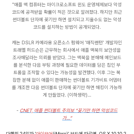
"애플 맥 컴퓨터는 마이크로소프트 윈도 운영체제보다 악성
코드에 공격받을 확률이 적은 것으로 알려졌다. 하지만 최근
썬더볼트 단자에 꽂기만 하면 설치되고 지울수도 없는 악성
코드를 설치하는 방법이 공개되었다.
캐논 DSLR 카메라용 오픈소스 펌웨어 ‘매직랜턴‘ 개발자인
트래멜 허드슨은 근무하는 회사에서 애플 맥북의 보안성을
조사해달라는 의뢰를 받았다. 그는 맥북을 분해해 메인보드
를 분석한 다음 부팅 과정에 필요한 데이터를 담은 칩인 부
트롬을 조작할 수 있다는 가능성을 발견했다. 이후 그는 복
잡한 분해 없이 애플이 판매하는 썬더볼트 기가비트 어댑터
를 개조한 다음 썬더볼트 단자에 꽂기만 하면 해킹이 가능하
게 만들었다. (이하생략)...
-
CNET, 애플 썬더볼트 주의보 “꽂기만 하면 악성코드
가…”
다행히 24일자 '
아이모어
(iMore)' 보도에 따르면, OS X 10.10.2