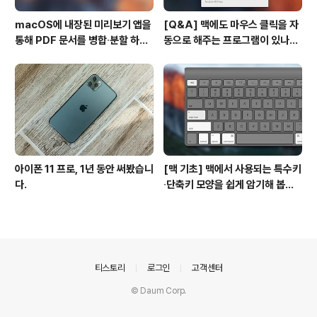
macOS에 내장된 미리보기 앱을
[Q&A] 맥에도 마우스 클릭을 자
통해 PDF 문서를 병합∙분할 하는
동으로 해주는 프로그램이 있나
방법
요? #오토클릭 #오토마우스
아이폰 11 프로, 1년 동안 써봤습니
[맥 기초] 맥에서 사용되는 특수키
다.
∙단축키 모양을 쉽게 암기해 봅시
다!
의안내
티스토리
로그인
고객센터
© Daum Corp.