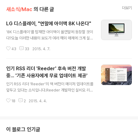
더보기
새소식/Mac
의 다른 글
LG 디스플레이, "연말에 아이맥 8K 나온다"
글 내용
'8K 디스플레이'를 탑재한 아이맥이 올연말에 등장할 것이
다?오늘 이러한 내용의 보도가 여러 해외 매체에 크게 실렸
습니다. 애플이 레티나 5K 아이맥보다 해상도가 훨씬 높은
43
33
2015. 4. 7.
8K 아이맥을 연말에 출시하기 위해 준비에 들어갔다는 것
입니다.매체들이 소식의 출처로 인용한 곳은 베트남이나
중국도 아닌 바로 한국의 LG 디스플레이입니다. 정확하게
인기 RSS 리더 'Reeder' 후속 버전 개발
는 LG 디스플레이가 3월 31일에 공식 블로그에 올린 글인
데, 이미 애플로부터 아이맥 8K 발표가 있었다는 뜬금 없
중... '기존 사용자에게 무료 업데이트 제공'
글 내용
는 문구가 적혀 있습니다."일본 역시 2015년 8K SHV 실
인기 RSS 리더 'Reeder'의 맥 버전이 메이저 업데이트를
험방송을 시작으로, 조만간 UHD 방송 서비스로 개편할 예
앞두고 있다는 소식입니다.Reeder 개발자인 실비오 리지
정임을 밝혔지요. 애플은 올해 안에 초고해상도 8K 디스플
는 오늘 자신의 트위터 계정을 통해 현재 Reeder 3를 개
레이를 적용한 ‘아이맥 8K’를 내놓을 것이라고 발표했지
18
2
2015. 4. 4.
발하고 있다며, 새 버전의 모습이 담긴 이미지 한 점을 공개
요. 우리나라도 뒤질세라 ..
했습니다. 사진 속의 Reeder 3는 이전 버전의 골격을 그
대로 유지하면서도 아이콘과 버튼 등의 UI가 이전보다 플
랫한 모양을 띠고 있고, 사이드바는 파인더나 메일 앱처럼
반투명 효과가 가미된 것을 볼 수 있습니다.아직 구체적인
이 블로그 인기글
발매 일정은 정해진 것이 없다고 하는데요. 반가운 소식은