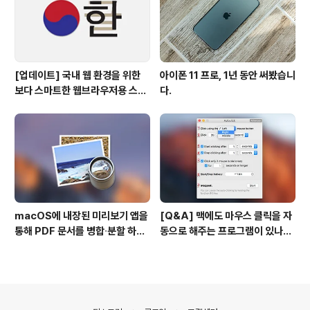
[업데이트] 국내 웹 환경을 위한
아이폰 11 프로, 1년 동안 써봤습니
보다 스마트한 웹브라우저용 스타
다.
일 시트(CSS)
macOS에 내장된 미리보기 앱을
[Q&A] 맥에도 마우스 클릭을 자
통해 PDF 문서를 병합∙분할 하는
동으로 해주는 프로그램이 있나
방법
요? #오토클릭 #오토마우스
의안내