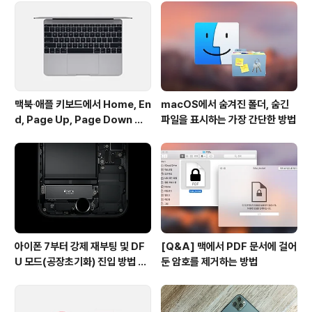
Reeder 2를 이미 구매한 경우 무상 업데이트를 제공할
예정이라고 합니다. 하기사 외형적인 변화가 주를 이루고
있고, 버전 2가 나온지 1년이 채 되지 않았다는 것을 감안
하면 당연..
맥북∙애플 키보드에서 Home, En
macOS에서 숨겨진 폴더, 숨긴
d, Page Up, Page Down 키
파일을 표시하는 가장 간단한 방법
사용하기
아이폰 7부터 강제 재부팅 및 DF
[Q&A] 맥에서 PDF 문서에 걸어
U 모드(공장초기화) 진입 방법 변
둔 암호를 제거하는 방법
경