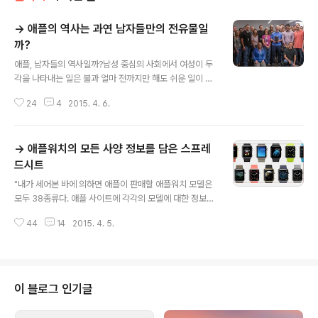
→ 애플의 역사는 과연 남자들만의 전유물일
까?
글 내용
애플, 남자들의 역사일까?남성 중심의 사회에서 여성이 두
각을 나타내는 일은 불과 얼마 전까지만 해도 쉬운 일이 아
니었습니다. 하지만 세상이 바뀌면서 여성의 사회 참여가
24
4
2015. 4. 6.
점차 높아지고 있고, 실제로 이미 많은 분야에서 두각을 나
타내고 있죠. 그와 함께 '일하는 아버지', '가사 육아에 전념
하는 어머니'라는 고정적인 관념도 점차 희미해 지고 있습
→ 애플워치의 모든 사양 정보를 담은 스프레
니다. 또 아직 기술과학분야만큼은 남성의 전유물이라는
인식이 강한데, 머지않아 그런 편견도 깨질 것 같다는 생각
드시트
글 내용
이 듭니다.세계 여성의 날을 맞아 애플 역사에 큰 획을 그은
"내가 세어본 바에 의하면 애플이 판매할 애플워치 모델은
여성을 재조명한 글이 프랑스 매체 '맥제너레이션(MacG
모두 38종류다. 애플 사이트에 각각의 모델에 대한 정보를
eneration)'에 올라왔습니다. 몰랐던 내용도 많고 글의 주
볼 수 있는 갤러리가 마련되어 있고, 가격은 스토어에서 확
제도 흥미로운데요. 위민복이 우리말로 깔끔하게 번역해
44
14
2015. 4. 5.
인할 수 있다. 그런데 이 두 가지 자료로 애플워치의 세부
주셔서 편하게 읽을 수 ..
사항을 확인하려면 상당한 페이지 넘김과 스크롤 작업을
요구한다. 모든 모델을 한눈에 비교하고 싶어 두 자료를 하
나의 거대한 스프레드시트로 취합해보았다." - Rob Griffi
ths애플워치 섹션에만 들어가면 머리가 지끈지끈 아팠던
이 블로그 인기글
분들에게 무척 유용한 자료가 될 것 같습니다. 저도 애플워
치 스포츠보다 애플워치 + 클래식 버클 조합의 무게가 더