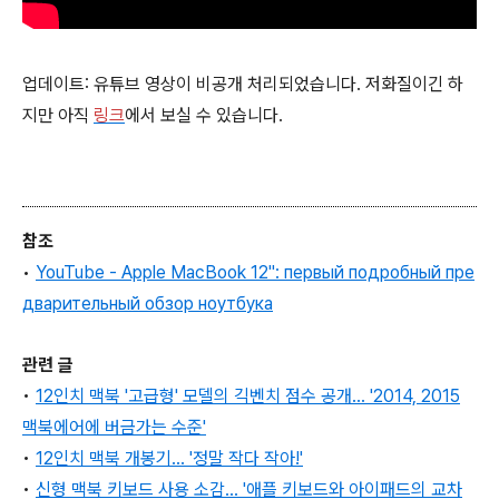
업데이트: 유튜브 영상이 비공개 처리되었습니다. 저화질이긴 하
지만 아직
링크
에서 보실 수 있습니다.
참조
•
YouTube - Apple MacBook 12": первый подробный пре
дварительный обзор ноутбука
관련 글
•
12인치 맥북 '고급형' 모델의 긱벤치 점수 공개... '2014, 2015
맥북에어에 버금가는 수준'
•
12인치 맥북 개봉기... '정말 작다 작아!'
•
신형 맥북 키보드 사용 소감... '애플 키보드와 아이패드의 교차