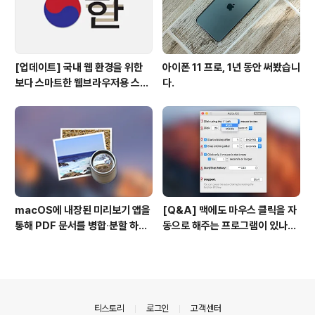
[업데이트] 국내 웹 환경을 위한
아이폰 11 프로, 1년 동안 써봤습니
보다 스마트한 웹브라우저용 스타
다.
일 시트(CSS)
macOS에 내장된 미리보기 앱을
[Q&A] 맥에도 마우스 클릭을 자
통해 PDF 문서를 병합∙분할 하는
동으로 해주는 프로그램이 있나
방법
요? #오토클릭 #오토마우스
의안내
티스토리
로그인
고객센터