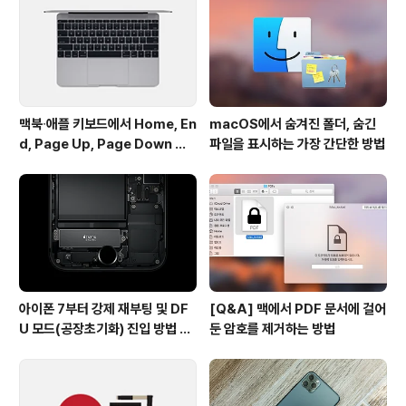
적게 나가는 건 이번 자료를 통해 처음 알게되었습니다. (3
8mm 기준 62g vs. 56g) 마냥 스포츠 모델이 제일 가벼
운 줄로만 ..
맥북∙애플 키보드에서 Home, En
macOS에서 숨겨진 폴더, 숨긴
d, Page Up, Page Down 키
파일을 표시하는 가장 간단한 방법
사용하기
아이폰 7부터 강제 재부팅 및 DF
[Q&A] 맥에서 PDF 문서에 걸어
U 모드(공장초기화) 진입 방법 변
둔 암호를 제거하는 방법
경