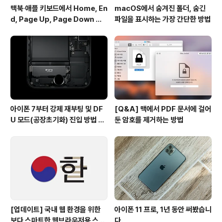
맥북∙애플 키보드에서 Home, En
macOS에서 숨겨진 폴더, 숨긴
d, Page Up, Page Down 키
파일을 표시하는 가장 간단한 방법
사용하기
아이폰 7부터 강제 재부팅 및 DF
[Q&A] 맥에서 PDF 문서에 걸어
U 모드(공장초기화) 진입 방법 변
둔 암호를 제거하는 방법
경
[업데이트] 국내 웹 환경을 위한
아이폰 11 프로, 1년 동안 써봤습니
보다 스마트한 웹브라우저용 스타
다.