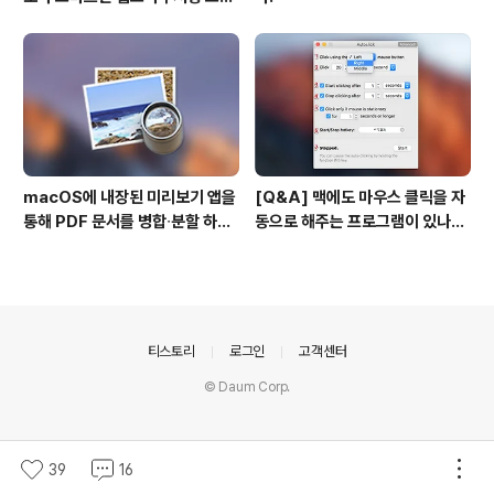
일 시트(CSS)
macOS에 내장된 미리보기 앱을
[Q&A] 맥에도 마우스 클릭을 자
통해 PDF 문서를 병합∙분할 하는
동으로 해주는 프로그램이 있나
방법
요? #오토클릭 #오토마우스
의안내
티스토리
로그인
고객센터
© Daum Corp.
39
16