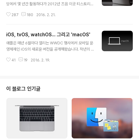
당에서 몇 년간 활동하다가 2012년 즈음 이곳 티스토리에
보금자리를 만든 후 맥을 처음 접하는 사람들이 좀 더 쉽게
287
180
2016. 2. 21.
맥을 이해할 수 있도록, 또 맥에 어느 정도 익숙해진 분들이
한 단계 더 도약할 수 있도록 4년 가까운 시간 동안 이곳에
참으로 많은 열정과 시간을 쏟아부었습니다. 어떤 사명감
iOS, tvOS, watchOS... 그리고 'macOS'
이 있어서, 혹은 무언가를 바라고 시작한 블로그가 아닌 그
글 내용
동안 제가 보고 배운 것을 나누고 또 그로 인하여 더욱 더
애플은 매년 6월마다 열리는 WWDC 행사에서 모바일 운
많은 사람이 즐거운 맥라이프를 할 수 있게 되는 것. 그게
영체제인 iOS의 새로운 버전을 공개해왔습니다. 작년의 경
전부였습니다. 당연히 저 혼자만의 노력만으로 여기까지
우 아홉 번째 iOS라는 의미를 가진 'iOS 9'을 선보였죠. 당
온 것은 아니라고 생각합니다. 감사하게도, 독자분들의 많
41
19
2016. 2. 19.
연히 올해 WWDC에서도 iOS 새 버전이 발표될 텐데요.
은 격려와 응원으로 지금까지 블로그를 즐겁게 잘 꾸려올
아마 특별한 이유가 없다면 늘 하던 대로 iOS 뒤에 숫자를
수 있었습니다. 국내 블..
붙여서 'OS 10'으로 부를 가능성이 큽니다. 여기까지는 뭐
이상할 거 없어 보이죠? 그런데 iOS 10을 소리나는 데로
읽으면 '아이오에스텐'입니다. 어라? '아이.. 오에스텐'? 현
이 블로그 인기글
맥 운영체제 이름이 'OS X(오에스텐)'이니 자칫 듣는 이로
하여금 착각을 불러일으킬 만합니다. 한번 상상해 보세요.
팀 쿡이 무대 위에 올라와 "여러분께 새로운 오에스텐과 아
이오에스텐을 선보입니다!"하는 장면을 말이죠. 팀..