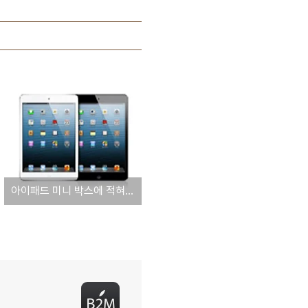
아이패드 미니 박스에 적혀있는 흥미로운 문구 '이 타블렛 기기는 아이튠즈 11을 필요로 합니다.'