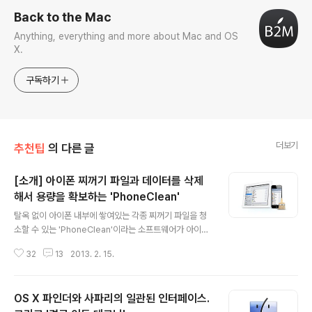
Back to the Mac
Anything, everything and more about Mac and OS
X.
구독하기
더보기
추천팁
의 다른 글
[소개] 아이폰 찌꺼기 파일과 데이터를 삭제
해서 용량을 확보하는 'PhoneClean'
글 내용
탈옥 없이 아이폰 내부에 쌓여있는 각종 찌꺼기 파일을 청
소할 수 있는 'PhoneClean'이라는 소프트웨어가 아이폰
블로그에 소개되었습니다. 윈도우용과 맥용 두 가지 버전
32
13
2013. 2. 15.
이 있으며, 무료로 배포되고 있습니다. (아이폰블로그) '아
이폰과 아이패드를 사용하면서 경험하게 되는 문제중에 아
직도 해결되지 않는 문제가 있다면 그것은 바로 "기타 용
OS X 파인더와 사파리의 일관된 인터페이스.
량"일 것입니다. 앱 내에 쌓인 데이터나 파일이라고 알려진