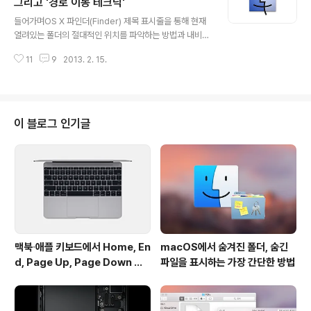
기타 용량은 특별히 신경쓰지 않는다면 문제가 전혀되지
그리고 '경로 이동 테크닉'
글 내용
않지만, 일단 신경을 쓰게 되면 굉장히 불편해지는 것이 사
들어가며OS X 파인더(Finder) 제목 표시줄을 통해 현재
실입니다. 오늘 소개할 아이폰 아이패드 청소 툴 PhoneCl
열려있는 폴더의 절대적인 위치를 파악하는 방법과 내비게
ean 은 아이폰과 아이패드의 기타 용량 문제를 해결 한다
이션 버튼을 이용한 폴더 이동 방법에 대해 알아보도록 하
고 알려져 왔습니다. 미리 결론을 말한다면 아이폰과 아이
11
9
2013. 2. 15.
겠습니다. 그리고 파인더와 사파리의 인터페이스 통일성에
패드의 불필요한 파일을 삭제하여..
대해서도 같이 살펴보도록 하겠습니다. 사용 방법파인더의
계층 보기(아래 이미지)에서는 현재 활성화되어 있는 폴더
의 위치를 한눈에 조감할 수 있고, 상위 폴더가 무엇인지 쉽
게 파악할 수 있습니다. ▼ 목록 보기와 아이콘 보기에서는
이 블로그 인기글
해당 폴더가 어떤 상위 폴더에 포함되어 있는지 기본적으
로 표시해주지 않기 때문에 대다수의 사용자들이 '경로 막
대 보기' 메뉴를 켜두는 경우가 일반적입니다(아래 이미지
에서 1번). 이때 경로 막대 외에도 해당 폴더의 절대적인 위
치를 알 수 있는 방법이 한 가..
맥북∙애플 키보드에서 Home, En
macOS에서 숨겨진 폴더, 숨긴
d, Page Up, Page Down 키
파일을 표시하는 가장 간단한 방법
사용하기