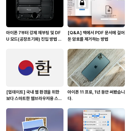
아이폰 7부터 강제 재부팅 및 DF
[Q&A] 맥에서 PDF 문서에 걸어
U 모드(공장초기화) 진입 방법 변
둔 암호를 제거하는 방법
경
[업데이트] 국내 웹 환경을 위한
아이폰 11 프로, 1년 동안 써봤습니
보다 스마트한 웹브라우저용 스타
다.
일 시트(CSS)