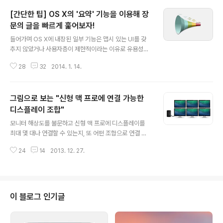
[간단한 팁] OS X의 '요약' 기능을 이용해 장
문의 글을 빠르게 훑어보자!
글 내용
들어가며 OS X에 내장된 일부 기능은 맵시 있는 UI를 갖
추지 않았거나 사용자층이 제한적이라는 이유로 유용성이
과소평과 당하기도 합니다. 혹은 이런 기능이 아예 있는지
28
32
2014. 1. 14.
조차 모르는 경우도 태반입니다. 이번에 소개해 드리는 '요
약(Summary)' 기능도 여기 해당하는 기능이 될 것 같습
니다. '요약' 기능은 그 이름대로 사용자가 지정한 장문의
그림으로 보는 "신형 맥 프로에 연결 가능한
기사나 PDF 문서, 이메일 메시지를 짧고 간결하게 함축해
단시간 빠르게 훑어볼 수 있도록 하는 자동화 기능입니다.
디스플레이 조합"
글 내용
점차 정보의 양은 많아지는데 보고 즐길 것이 풍성해져 상
모니터 해상도를 불문하고 신형 맥 프로에 디스플레이를
대적인 시간의 빈곤을 느끼는 현대인들에게 매우 활용도
최대 몇 대나 연결할 수 있는지, 또 어떤 조합으로 연결 가
높은 기능이라 할 수 있습니다. 또 특정 소프트웨어에 기능
능한지를 구체적으로 설명한 3종의 애플 기술문서가 12월
이 한정되지 않기 때문에 사파리, 텍스트 편집기, RSS 리
24
14
2013. 12. 27.
20일자로 공개됐습니다. 생각했던 것보다 조합이 매우 다
더 등 맥용 소프트웨어 ..
양하고, 제약도 다소 까다롭습니다. 또 운영체제가 OS X이
냐 윈도우냐에 따라 사용할 수 있는 디스플레이 숫자에도
차이가 있습니다. • Apple - Mac Pro (Late 2013): U
sing multiple displays • Apple - Mac Pro (Late 2
이 블로그 인기글
013): Using multiple displays on Windows 8 via
Boot Camp • Apple - Using 4K Ultra HD TVs wit
h Mac computers Mac Pro (20..