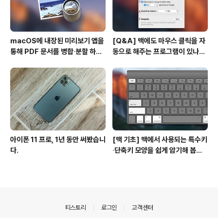
macOS에 내장된 미리보기 앱을
[Q&A] 맥에도 마우스 클릭을 자
통해 PDF 문서를 병합∙분할 하는
동으로 해주는 프로그램이 있나
방법
요? #오토클릭 #오토마우스
아이폰 11 프로, 1년 동안 써봤습니
[맥 기초] 맥에서 사용되는 특수키
다.
∙단축키 모양을 쉽게 암기해 봅시
다!
의안내
티스토리
로그인
고객센터