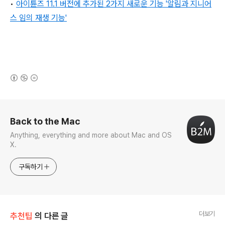
•
아이튠즈 11.1 버전에 추가된 2가지 새로운 기능
'알림
과 지니어
스 임의 재생 기능'
(새창열림)
로그 정보
Back to the Mac
Anything, everything and more about Mac and OS
X.
구독하기
더보기
추천팁
의 다른 글