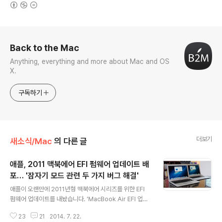
(새창열림)
로그 정보
Back to the Mac
Anything, everything and more about Mac and OS
X.
구독하기
더보기
새소식/Mac
의 다른 글
애플, 2011 맥북에어 EFI 펌웨어 업데이트 배
포… '잠자기 모드 관련 두 가지 버그 해결'
글 내용
애플이 오랜만에 2011년형 맥북에어 시리즈를 위한 EFI
펌웨어 업데이트를 내놨습니다. 'MacBook Air EFI 업데
이트 2.9'는 맥북에어가 △ 잠자기 상태에서 복귀할 때 예
23
21
2014. 7. 22.
상보다 시간이 오래 걸리는 문제 △ 잠자기 상태였다가 깨