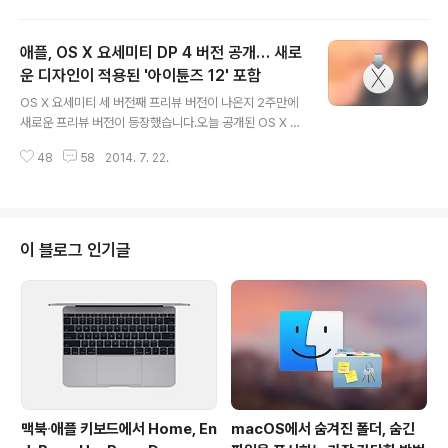
어난 직후 드물게 팬이 최고 속도로 동작하는 문제를 해결
한다고 합니다. 이번 업데이트는 OS X 매버릭스 10.9.2
애플, OS X 요세미티 DP 4 버전 공개… 새로
버전 및 그 이후에 나온 버전을 요구하며, 용량은 4.3MB
입니다. 업데이트는 맥 앱스토어를 통해 진행할 수 있으며,
운 디자인이 적용된 '아이튠즈 12' 포함
글 내용
애플 고객지원 페이지에서도 수동으로 업데이트를 설치할
OS X 요세미티 세 버전째 프리뷰 버전이 나온지 2주만에
수 있는 패키지 파일을 배포하고 있습니다. 참조 • Apple
새로운 프리뷰 버전이 등장했습니다.오늘 공개된 OS X 요
- MacBook Air EFI Firmware Update 2.9 관련 글 •
세미티 DP4 버전은 지난 릴리스에 비해 변화의 폭은 크지
애플, 2013 및 2014 맥북에어 시..
48
58
2014. 7. 22.
않지만, OS X 요세미티풍으로 새로 디자인된 아이튠즈 12
베타 버전을 포함하고 있어 매우 반가운 업데이트입니다.
그리고 그동안 OS X 요세미티 베타 버전을 설치하더라도
시스템 복구 영역은 건드리지 않았는데, 이번에 관련 패치
가 나오면서 시스템 복구 영역에 대한 업데이트도 동시에
이 블로그 인기글
이뤄집니다. 따라서 기존에 나왔던 '클린 설치' 디스크를 만
드는 방법도 이번에 다시 검토할 필요가 있어 보입니다. 그
밖에 자세한 변경 사항은 아래 요약했으니 참고하시기 바
랍니다. 기존에 프리뷰 버전을 사용하고 있던 분은 여느 때
와 마찬가지로 맥 앱스토어..
맥북∙애플 키보드에서 Home, En
macOS에서 숨겨진 폴더, 숨긴