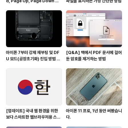
d, Page Up, Page Down 키
파일을 표시하는 가장 간단한 방법
사용하기
아이폰 7부터 강제 재부팅 및 DF
[Q&A] 맥에서 PDF 문서에 걸어
U 모드(공장초기화) 진입 방법 변
둔 암호를 제거하는 방법
경
[업데이트] 국내 웹 환경을 위한
아이폰 11 프로, 1년 동안 써봤습니
보다 스마트한 웹브라우저용 스타
다.
일 시트(CSS)