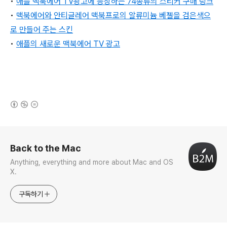
•
애플 맥북에어 TV광고에 등장하는 74종류의 스티커 구매 링크
•
맥북에어와 안티글레어 맥북프로의 알류미늄 베젤을 검은색으
로 만들어 주는 스킨
•
애플의 새로운 맥북에어 TV 광고
(새창열림)
로그 정보
Back to the Mac
Anything, everything and more about Mac and OS
X.
구독하기