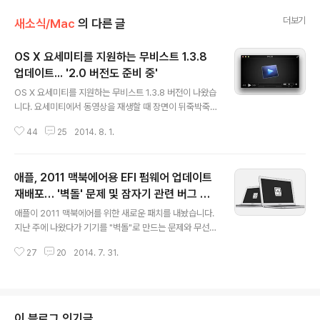
더보기
새소식/Mac
의 다른 글
OS X 요세미티를 지원하는 무비스트 1.3.8
업데이트... '2.0 버전도 준비 중'
글 내용
OS X 요세미티를 지원하는 무비스트 1.3.8 버전이 나왔습
니다. 요세미티에서 동영상을 재생할 때 장면이 뒤죽박죽
섞이는 문제와 자막이 잘리는 문제 등 무비스트를 정상적
44
25
2014. 8. 1.
으로 사용할 수 없었던 치명적인 문제가 이번에 대부분 수
정되었다고 합니다. 매버릭스 사용자에게는 큰 의미가 없
는 버전이지만, 요세미티에서 무비스트가 정상 작동하지
애플, 2011 맥북에어용 EFI 펌웨어 업데이트
않아 VLC나 MPlayerX를 쓰고 계신 분께는 매우 반가운
업데이트가 될 듯합니다. 다음은 무비스트 공식 홈페이지
재배포… '벽돌' 문제 및 잠자기 관련 버그 해
글 내용
에 올라온 1.3.8 버전의 상세 변경사항입니다."…이번 업데
결
애플이 2011 맥북에어를 위한 새로운 패치를 내놨습니다.
이트는 Yosemite를 위한 임시(?) 버전입니다. 원래 Yos
지난 주에 나왔다가 기기를 "벽돌"로 만드는 문제와 무선
emite는 2.0부터 지원할 계획이었는데 일정이 좀 지연되
네트워크 관련 문제가 광범위하게 발생해 배포가 중단된
는 바람에 일단 이렇게 임시로라도 지원하는 것이 나을 것
27
20
2014. 7. 31.
"EFI 펌웨어 업데이트 2.9' 대신 "EFI 펌웨어 업데이트 2.9.
같아 업데이트하게 되었..
1"이라는 이름으로 다시 배포하고 있습니다. 사실상 패치
에 대한 패치가 나온 셈입니다.자라 보고 놀란 가슴 솥뚜껑
보고 놀란다고 이번 업데이트를 미루고 한동안 추이를 관
망할 분도 계실 것 같은데, 새 패치 공개 이후 해외/국내 맥
이 블로그 인기글