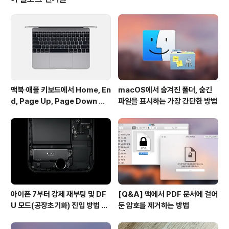
커뮤니티에 별다른 글이 올라오지 않는 것을 보면 대부분
원활하게 설치가 이뤄지나 봅니다. 이런 업데이트는 무소
식이 희소식이죠. 아무튼, 애플로서는 중요한 업데이트임
에도 사전에 충분히 시험하지 않고 섣불리 업데이트를 제
공해 사용자에게 불편을 끼..
맥북∙애플 키보드에서 Home, En
macOS에서 숨겨진 폴더, 숨긴
d, Page Up, Page Down 키
파일을 표시하는 가장 간단한 방법
사용하기
아이폰 7부터 강제 재부팅 및 DF
[Q&A] 맥에서 PDF 문서에 걸어
U 모드(공장초기화) 진입 방법 변
둔 암호를 제거하는 방법
경