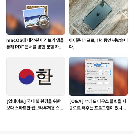
macOS에 내장된 미리보기 앱을
아이폰 11 프로, 1년 동안 써봤습니
통해 PDF 문서를 병합∙분할 하는
다.
방법
[업데이트] 국내 웹 환경을 위한
[Q&A] 맥에도 마우스 클릭을 자
보다 스마트한 웹브라우저용 스타
동으로 해주는 프로그램이 있나
일 시트(CSS)
요? #오토클릭 #오토마우스