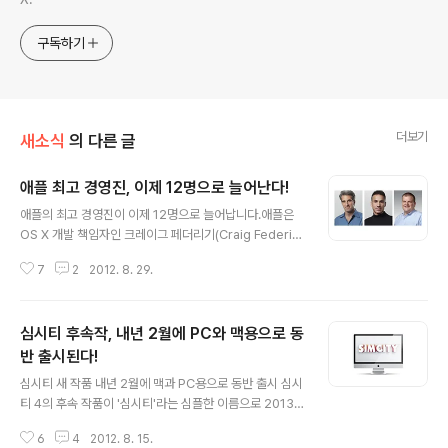
구독하기
더보기
새소식
의 다른 글
애플 최고 경영진, 이제 12명으로 늘어난다!
글 내용
애플의 최고 경영진이 이제 12명으로 늘어납니다.애플은
OS X 개발 책임자인 크레이그 페더리기(Craig Federig
hi) 부사장과 하드웨어 엔지니어링 책임자 댄 리치오(Dan
7
2
2012. 8. 29.
Riccio) 부사장을을 '수석' 부사장으로 승진시켰습니다. 부
사장(Vice President 혹은 VP) 직위와 달리 수석 부사장
(Senior VP) 직위는 애플 CEO인 팀 쿡에게 직접 사항을
심시티 후속작, 내년 2월에 PC와 맥용으로 동
보고할 수 있는 권한을 가지며 애플의 원탁 조직 체계의 한
고리를 맡게 됩니다. 또 기존에 하드웨어 엔지니어링 수석
반 출시된다!
글 내용
부사장인 밥 맨스필드는 당초 은퇴 선언을 번복하고 애플
심시티 새 작품 내년 2월에 맥과 PC용으로 동반 출시 심시
에 남아 향후 신제품 개발에 힘을 쓸 예정이라고 합니다.페
티 4의 후속 작품이 '심시티'라는 심플한 이름으로 2013
더리기는 지난 WWDC 기조연설에서 OS X 마운틴 라이
년 2월에 PC와 맥용으로 동시에 출시됩니다. 심시티 차기
언을 시연하는 등 애플의 주요 키노트에 자주 등장해 ..
6
4
2012. 8. 15.
버전은 PC/Mac 플랫폼에 상관없이 서로 연동해서 플레이