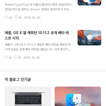
글 내용
'BetterTouchTool'과 더불어 멀티터치 확장 유틸리티의
양대산맥으로 꼽히는 'jitouch'. 한동안 업데이트가 부진해
서 사용자들의 불평 불만도 많이 샀는데요. 드디어 OS X
20
10
2015. 10. 30.
엘 캐피탄에 대응하는 2.63 버전이 배포되기 시작했습니
다. jitouch 2.x 라이선스를 구매한 사용자는 무료로 업데
이트를 받을 수 있습니다. 참고로 jitouch 자체 업데이트
애플, OS X 엘 캐피탄 10.11.2 공개 베타 테
기능으로 새 버전이 감지되지 않는 문제가 더러 나타날 때
가 있는데, 이때는 공식 웹사이트에서 새 버전을 직접 내려
스트 시작
글 내용
받아 설치해야 합니다. 실행 파일만 덮어씌우는 것이어서
애플이 그제 OS X 10.11.2 개발자 베타 버전을 배포한 데
기존에 설정한 제스처는 그대로 유지됩니다. 릴리스 노트
이어 오늘은 공개 베타 버전을 내놨습니다. 이제 용어가 익
에 따르면, jitouch 2.63 버전부터 애플이 최근에 출시한
숙하실 텐데요. '개발자 베타'는 말 그대로 개발자를 대상으
'매직 트랙패드 2'를 정식으로 지원합니다. 또한 엘 ..
16
13
2015. 10. 30.
로 배포되는 버전이며, 오늘 나온 '공개 베타'는 일반 사용
자를 대상으로 공개적으로 테스트 되는 버전입니다. 매버
릭스 시절만 하더라도 OS X 정식판이 출시되면 공개 베타
테스트는 중단되고 개발자 베타만 나왔는데, 요세미티를
시작으로 개발자와 공개 베타 테스트가 동시에 진행되고
이 블로그 인기글
있습니다. OS X 10.11.2 베타 버전은 지난 22일에 출시된
OS X 10.11.1 정식판에서 발견된 여러 버그를 개선하기 위
해 나온 버전입니다. 중점 테스트 영역은 △ 그래픽 △ 메
일 △ 와이파이 △ 캘린더 △ USB △ 메모 △ 사진 △
스..