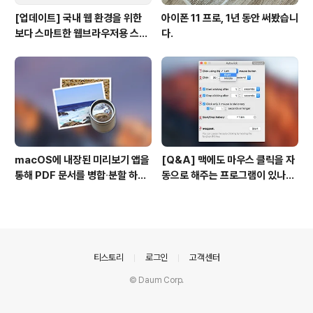
[업데이트] 국내 웹 환경을 위한
아이폰 11 프로, 1년 동안 써봤습니
보다 스마트한 웹브라우저용 스타
다.
일 시트(CSS)
macOS에 내장된 미리보기 앱을
[Q&A] 맥에도 마우스 클릭을 자
통해 PDF 문서를 병합∙분할 하는
동으로 해주는 프로그램이 있나
방법
요? #오토클릭 #오토마우스
의안내
티스토리
로그인
고객센터
© Daum Corp.