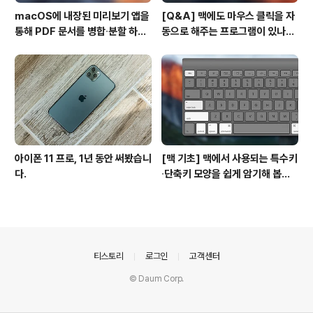
macOS에 내장된 미리보기 앱을
[Q&A] 맥에도 마우스 클릭을 자
통해 PDF 문서를 병합∙분할 하는
동으로 해주는 프로그램이 있나
방법
요? #오토클릭 #오토마우스
아이폰 11 프로, 1년 동안 써봤습니
[맥 기초] 맥에서 사용되는 특수키
다.
∙단축키 모양을 쉽게 암기해 봅시
다!
의안내
티스토리
로그인
고객센터
© Daum Corp.