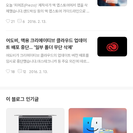
글 내용
오늘 '피에조(Piezo)' 제작사가 맥 앱스토어에서 앱을 삭
제했습니다.샌드박싱 등의 맥 앱스토어 가이드라인으로 인
해 앱을 개선해 나가는 게 쉽지 않다는 게 그 이유입니다.
21
6
2016. 2. 13.
이에 그동안 맥 앱스토어에서 피에조를 구매한 사람은 제
작사 웹사이트에서 배포하는 버전을 내려받지 않으면 차후
에 있을 업데이트를 받을 수 없습니다.피에조는 유명 오디
어도비, 맥용 크리에이티브 클라우드 업데이
오 소프트웨어 제작사인 '로그아모에바(Rogue Amoeb
a)'사가 만든 오디오 캡처 프로그램으로, 특정 응용 프로그
트 배포 중단... '일부 폴더 무단 삭제'
글 내용
램에서 나는 소리를 녹음할 수 있는 기능을 갖추고 있습니
어도비가 크리에이티브 클라우드의 업데이트 버전 배포를
다. 제작사의 다른 오디오 캡처 프로그램인 '오디오하이잭
임시로 중단했습니다.아스테크니카 등 주요 외신에 따르면
(Audio Hijack)'의 경량화 버전이라고 할 수 있는데요. 사
어도비는 '어도비 크리에이티브 클라우드 앱의 문제점을
용하기 쉬운 인터페이스에 충실한 녹음 기능을 강점으로
18
12
2016. 2. 13.
개선하고자 12일 오후(현지시각) 3.5.0.206 버전을 내놨
나름의 입지를 구축해왔습니다..
습니니다. 하지만 해당 버전을 다운받은 이용자들이 치명
적인 버그로 피해를 입자 반나절만에 배포를 멈춘 것으로
알려졌습니다.이용자들이 밝힌 주요 버그는 어도비 CC 앱
을 새 버전으로 업데이트한 직후 시동 디스크의 최상위 폴
이 블로그 인기글
더(디렉토리)에 있는 숨겨진 폴더가 사용자 동의 없이 삭제
되는 것입니다. 최상위 폴더에는 운영체제 구동에 필요한
시스템 파일을 비롯해, 서드파티 애플리케이션 실행에 필
요한 각종 폴더가 저장돼 있습니다. 업데이트 직후에는 문
제가 없더라도 계정을 로그아웃하면 동일한 문제..