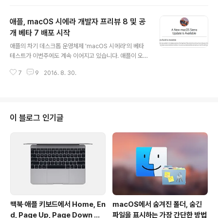
게 확장합니다. 삼성의 갤럭시 노트 스마트폰에 달린 S펜
과 비슷하게 운영체제 전체에서 애플 펜슬을 이용해 메모
애플, macOS 시에라 개발자 프리뷰 8 및 공
할 수 있도록 기능이 추가된다고 합니다. 이 기능은 iOS 1
0의 마이너 업데이트(10.x) 형식으로 2017년 초에 추가
개 베타 7 배포 시작
글 내용
되거나, 9월에 배포될 iOS 11의 새로운 기능의 일부로 배
애플의 차기 데스크톱 운영체제 'macOS 시에라'의 베타
포될 것이라고 합니다. 더 빠른 반응 속도의 새 디스플레이
테스트가 이번주에도 계속 이어지고 있습니다. 애플이 오
가 탑재된 아이패드는 2017년에 등장할 것이라는 예상입
늘 macOS 시에라 개발자 베타 8와 공개 베타 7을 동시에
니다. 다음은 맥 관련 소식입니다. 애플은 새로운 맥 라인업
7
9
2016. 8. 30.
배포하기 시작했습니다. 정확히 일주일 만에 새 베타 버전
을 이르면 10월에 선보일 ..
이 나온 셈인데, 빌드 번호는 '16A313a'으로 9단계 올라
갔고 다운로드 용량은 이전 베타와 동일한 2.20GB입니
다. 현재 시에라 이전 베타 버전을 쓰고 계신 분은 맥 앱스
토어를 통해 업데이트를 진행할 수 있습니다. 8차례의 업
이 블로그 인기글
데이트를 거치면서 치명적인 버그는 대부분 해결됐고, 정
식 버전에 버금갈 정도로 완성도가 좋아졌습니다. 영어로
표시되던 일부 메뉴와 기능의 명칭이 이번 베타 버전에선
한글로 표시되며, 시리와 애플페이, 자동 잠금해제 등 시에
라에 새롭게 추가된 기능들도..
맥북∙애플 키보드에서 Home, En
macOS에서 숨겨진 폴더, 숨긴
d, Page Up, Page Down 키
파일을 표시하는 가장 간단한 방법