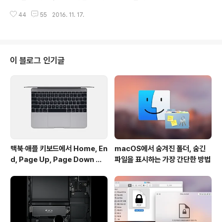
국내외 iOS 유저들로부터 좋은 평가를 받고 있죠. 어느 정
그래픽을 채용하고 있습니다. 이 부분은 15인치 모델의 기
도 인지도 있는 iOS용 메일 앱 중에서 거의 유일하게 ..
44
55
2016. 11. 17.
본 가격을 올리게 된 요소 중 하나로 지적받고 있는 상황인
데요. 아스테크니카의 리뷰어 '앤드류 커닝햄'이 15인치 맥
북 프로가 AMD의 외장 그래픽을 쓸 수밖에 없었던 이유를
설명했습니다. 바로 5K 디스플레이 지원 때문입니다. "LG
의 5K 모니터를 맥북 프로에 연결할 때, 실제로는 두 화상
이 블로그 인기글
을 묶어서 하나의 화상으로 보이게 한다. 이건 인텔의 GP
U나 거의 모든 모니터가 지원하는 디스플레이포트 1.2 스
펙은 5K 해상도를 60Hz로 보낼 수 있는 대역폭이 충분하
지 않기 때문이다. 이건 곧 메인스트림이 될 디스플레이포
트 1.3에서 바..
맥북∙애플 키보드에서 Home, En
macOS에서 숨겨진 폴더, 숨긴
d, Page Up, Page Down 키
파일을 표시하는 가장 간단한 방법
사용하기