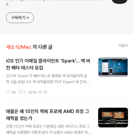
X.
구독하기
더보기
새소식/Mac
의 다른 글
iOS 인기 이메일 클라이언트 'Spark'... 맥 버
전 베타 테스터 모집
글 내용
드디어 'Spark'가 베타 테스트 형태로 맥 유저들에게 곧
첫 선을 보입니다. 맥 유저들에겐 'PDF Expert'로 친숙한
Readdle사의 인기 이메일 클라이언트죠. 작년 12월경에
35
1
2016. 11. 17.
제작사가 맥 버전 개발에 착수했다는 소식 전해드렸는데,
거의 1년이 지난 오늘부터 일반 사용자를 대상으로 베타 테
스트에 돌입했습니다. 사자가 없으면 여우가 왕이라고 드
애플은 왜 15인치 맥북 프로에 AMD 외장 그
롭박스가 'MailBox' 개발을 중단하면서 여러 제작사가 그
자리를 꿰 차기 위한 치열한 신경전을 벌이고 있는데요. 가
래픽을 썼는가
글 내용
장 많은 주목을 받았던 메일앱 가운데 하나가 Readle의 S
신형 15인치 맥북 프로는 기본형은 내장 아이리스 프로 그
park입니다. 맥 버전에 앞서 iOS 버전이 먼저 출시됐는데
래픽을 사용했던 구형과 달리 전 모델이 AMD 라데온 외장