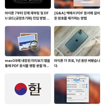
아이폰 7부터 강제 재부팅 및 DF
[Q&A] 맥에서 PDF 문서에 걸어
U 모드(공장초기화) 진입 방법 변
둔 암호를 제거하는 방법
경
macOS에 내장된 미리보기 앱을
아이폰 11 프로, 1년 동안 써봤습니
통해 PDF 문서를 병합∙분할 하는
다.
방법