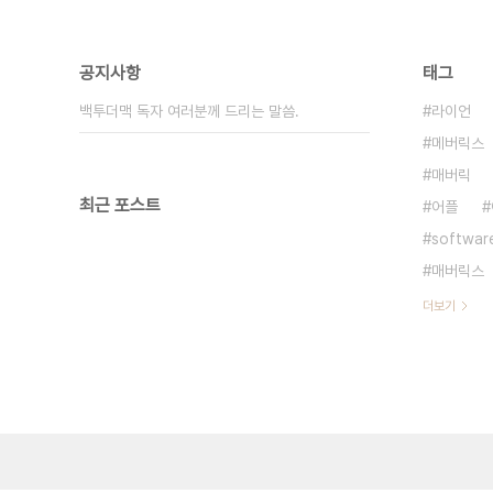
공지사항
태그
백투더맥 독자 여러분께 드리는 말씀.
라이언
메버릭스
매버릭
최근 포스트
어플
softwar
매버릭스
더보기