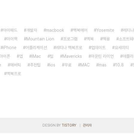
아이패드
개발자
macbook
맥북에어
Yosemite
레티나
아이맥
Mountain Lion
프로그램
맥북
맥용
소프트웨
iPhone
어플리케이션
레티나 맥북프로
업데이트
요세미티
아이폰
앱
iMac
팁
Mavericks
마운틴 라이언
애플리
e
메버릭
추천팁
ios
무료
MAC
mas
10.8
맥북프로
DESIGN BY
TISTORY
관리자