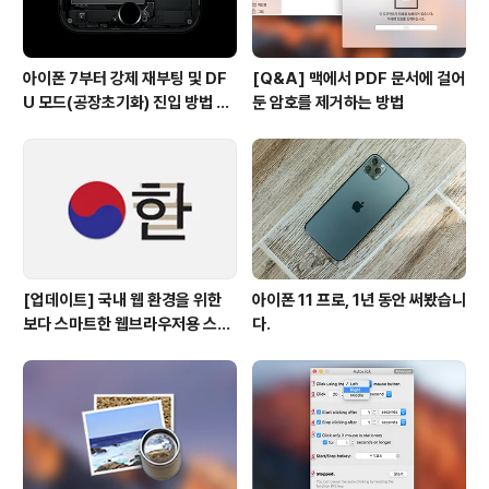
아이폰 7부터 강제 재부팅 및 DF
[Q&A] 맥에서 PDF 문서에 걸어
U 모드(공장초기화) 진입 방법 변
둔 암호를 제거하는 방법
경
[업데이트] 국내 웹 환경을 위한
아이폰 11 프로, 1년 동안 써봤습니
보다 스마트한 웹브라우저용 스타
다.
일 시트(CSS)