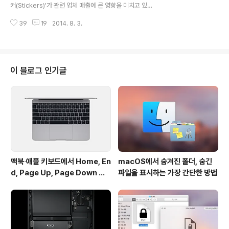
면 커널확장자(kext)라고 불리는 파일을 시스템에 같이 설
커(Stickers)'가 관련 업체 매출에 큰 영향을 미치고 있다
치하게 됩니다. 윈도우로 보면 장치 드라이버에 해당하는
는 흥미로운 조사 결과가 나왔습니다. 광고가 나간 후 스티
개념인데, 서드파티 인터페이스 장치나 사운드 관련 장치
39
19
2014. 8. 3.
커 회사들의 매출이 폭발적으로 늘고 있다는 것입니다. 우
와 같이 조금..
선 '데칼구루(Decal Guru)'라는 사이트를 운영하는 벤자
민 클라크에 따르면, CM 방영 후 스티커 판매량이 4배 가
까이 뛰었으며, 특히 사이트 하루 고유 방문자수가 500명
에서 4,500명 선으로 무려 9배나 증가한 것으로 알려졌습
이 블로그 인기글
니다. 또 다른 업체인 '긱키데칼(Geeky Decals)'도 TV
광고가 방영되면서 온라인 쇼핑몰 에치(Etsy)를 통해 판매
되는 스티커가 하루 8–10장에서 40–50장으로 5배가량
증가했다고 밝혔습니다. 이뿐만 아니라 영상에 등장하는
것..
맥북∙애플 키보드에서 Home, En
macOS에서 숨겨진 폴더, 숨긴
d, Page Up, Page Down 키
파일을 표시하는 가장 간단한 방법
사용하기