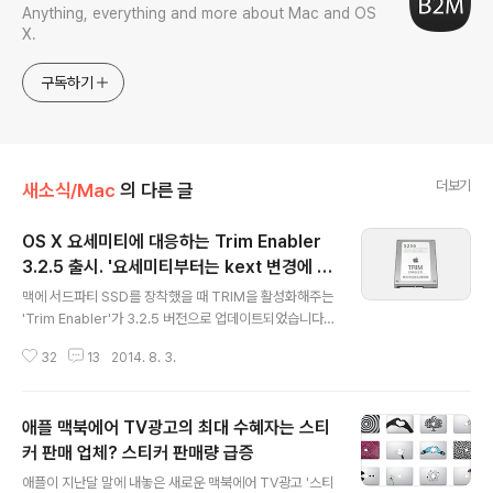
Anything, everything and more about Mac and OS
X.
구독하기
더보기
새소식/Mac
의 다른 글
OS X 요세미티에 대응하는 Trim Enabler
3.2.5 출시. '요세미티부터는 kext 변경에 서
글 내용
명이 필요하다?'
맥에 서드파티 SSD를 장착했을 때 TRIM을 활성화해주는
'Trim Enabler'가 3.2.5 버전으로 업데이트되었습니다.
OS X 요세미티부터 커널확장자(kext)를 처리하는 방식이
32
13
2014. 8. 3.
달라지면서 타사 SSD에 대한 TRIM을 활성화하려면 사용
자가 직접 터미널 명령어를 입력해야 하는데요, 이번 버전
은 이런 일련의 프로세스를 자동화한 것이 특징입니다. 사
애플 맥북에어 TV광고의 최대 수혜자는 스티
용 방법은 기존과 마찬가지로 TRIM 스위치를 ON 쪽으로
밀고 시스템을 재부팅 하기만 하면 됩니다. kext 서명이 필
커 판매 업체? 스티커 판매량 급증
글 내용
요하다? 흔히 애플이 지원하지 않는 하드웨어를 설치할 때
애플이 지난달 말에 내놓은 새로운 맥북에어 TV광고 '스티