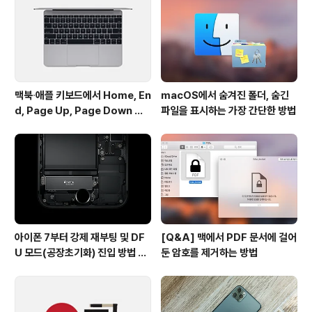
적게 나가는 건 이번 자료를 통해 처음 알게되었습니다. (3
8mm 기준 62g vs. 56g) 마냥 스포츠 모델이 제일 가벼
운 줄로만 ..
맥북∙애플 키보드에서 Home, En
macOS에서 숨겨진 폴더, 숨긴
d, Page Up, Page Down 키
파일을 표시하는 가장 간단한 방법
사용하기
아이폰 7부터 강제 재부팅 및 DF
[Q&A] 맥에서 PDF 문서에 걸어
U 모드(공장초기화) 진입 방법 변
둔 암호를 제거하는 방법
경