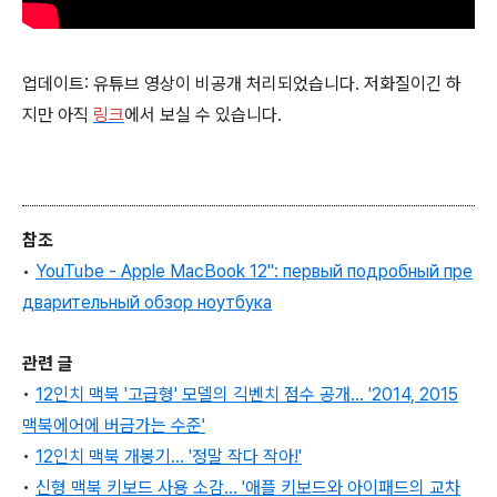
업데이트: 유튜브 영상이 비공개 처리되었습니다. 저화질이긴 하
지만 아직
링크
에서 보실 수 있습니다.
참조
•
YouTube - Apple MacBook 12": первый подробный пре
дварительный обзор ноутбука
관련 글
•
12인치 맥북 '고급형' 모델의 긱벤치 점수 공개... '2014, 2015
맥북에어에 버금가는 수준'
•
12인치 맥북 개봉기... '정말 작다 작아!'
•
신형 맥북 키보드 사용 소감... '애플 키보드와 아이패드의 교차