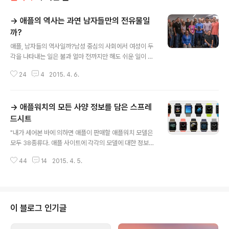
→ 애플의 역사는 과연 남자들만의 전유물일
까?
글 내용
애플, 남자들의 역사일까?남성 중심의 사회에서 여성이 두
각을 나타내는 일은 불과 얼마 전까지만 해도 쉬운 일이 아
니었습니다. 하지만 세상이 바뀌면서 여성의 사회 참여가
24
4
2015. 4. 6.
점차 높아지고 있고, 실제로 이미 많은 분야에서 두각을 나
타내고 있죠. 그와 함께 '일하는 아버지', '가사 육아에 전념
하는 어머니'라는 고정적인 관념도 점차 희미해 지고 있습
→ 애플워치의 모든 사양 정보를 담은 스프레
니다. 또 아직 기술과학분야만큼은 남성의 전유물이라는
인식이 강한데, 머지않아 그런 편견도 깨질 것 같다는 생각
드시트
글 내용
이 듭니다.세계 여성의 날을 맞아 애플 역사에 큰 획을 그은
"내가 세어본 바에 의하면 애플이 판매할 애플워치 모델은
여성을 재조명한 글이 프랑스 매체 '맥제너레이션(MacG
모두 38종류다. 애플 사이트에 각각의 모델에 대한 정보를
eneration)'에 올라왔습니다. 몰랐던 내용도 많고 글의 주
볼 수 있는 갤러리가 마련되어 있고, 가격은 스토어에서 확
제도 흥미로운데요. 위민복이 우리말로 깔끔하게 번역해
44
14
2015. 4. 5.
인할 수 있다. 그런데 이 두 가지 자료로 애플워치의 세부
주셔서 편하게 읽을 수 ..
사항을 확인하려면 상당한 페이지 넘김과 스크롤 작업을
요구한다. 모든 모델을 한눈에 비교하고 싶어 두 자료를 하
나의 거대한 스프레드시트로 취합해보았다." - Rob Griffi
ths애플워치 섹션에만 들어가면 머리가 지끈지끈 아팠던
이 블로그 인기글
분들에게 무척 유용한 자료가 될 것 같습니다. 저도 애플워
치 스포츠보다 애플워치 + 클래식 버클 조합의 무게가 더