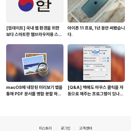
[업데이트] 국내 웹 환경을 위한
아이폰 11 프로, 1년 동안 써봤습니
보다 스마트한 웹브라우저용 스타
다.
일 시트(CSS)
macOS에 내장된 미리보기 앱을
[Q&A] 맥에도 마우스 클릭을 자
통해 PDF 문서를 병합∙분할 하는
동으로 해주는 프로그램이 있나
방법
요? #오토클릭 #오토마우스
의안내
티스토리
로그인
고객센터