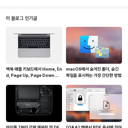
는 소식 전해드렸죠. 벌써 관련 상품이 준비 중이라고 합니
다. 미국의 '라임퓨얼(limefule)'이라는 회사가 세계 최초
로 USB 타입C 단자가 달린 외장배터리를 발표했습니다.
이 블로그 인기글
라임퓨얼사는 지난 2013년에 설립된 스타트업 기업으로
미국 콜로라도 주에 근거지를 두고 있고, 주로 액션 카메라
'고프로(GoPro)'를 위한 대용량 배터리팩을 제조해 왔습
니다. 원래 크게 유명한 기업은 아니었지만 킥스타터에 내
놓은 제품이 잇달아 히트를 치면..
맥북∙애플 키보드에서 Home, En
macOS에서 숨겨진 폴더, 숨긴
d, Page Up, Page Down 키
파일을 표시하는 가장 간단한 방법
사용하기
아이폰 7부터 강제 재부팅 및 DF
[Q&A] 맥에서 PDF 문서에 걸어