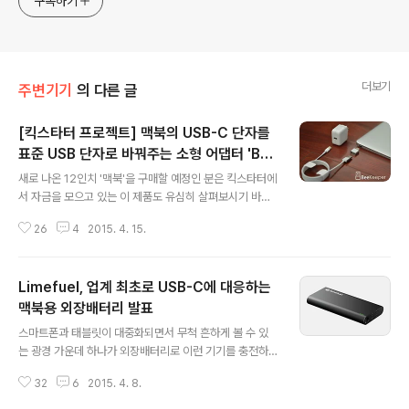
구독하기
더보기
주변기기
의 다른 글
[킥스타터 프로젝트] 맥북의 USB-C 단자를
표준 USB 단자로 바꿔주는 소형 어댑터 'Be
글 내용
eKeeper'
새로 나온 12인치 '맥북'을 구매할 예정인 분은 킥스타터에
서 자금을 모으고 있는 이 제품도 유심히 살펴보시기 바랍
니다.맥북의 USB-C 포트를 표준 USB 단자로 바꿔주는
26
4
2015. 4. 15.
'BeeKeeper'라는 소형 어댑터입니다. 맥북에 이 어댑터
를 달면 스마트폰이나 USB 드라이브, 외장하드 등 기존의
USB 기기를 맥북에 자유롭게 연결할 수 있게 됩니다. 먼
Limefuel, 업계 최초로 USB-C에 대응하는
미래라면 몰라도 당장으로서는 이런 제품이 맥북 사용자들
의 필수 아이템이나 다름 없죠. BeeKeper는 케이블 형태
맥북용 외장배터리 발표
글 내용
의 애플 'USB-C-USB' 어댑터와는 다르게 조그마한 동글
스마트폰과 태블릿이 대중화되면서 무척 흔하게 볼 수 있
형태를 띠고 있어 휴대성이 뛰어나고, 또 맥북과 깔맞춤을
는 광경 가운데 하나가 외장배터리로 이런 기기를 충전하
할 수 있도록 골드와 실버, 스페이스 그레이 중의 하나를 선
는 모습입니다. 그런데 이제 이런 광경이 맥북 사용자 사이
택할 수 있습니다.어댑터를 사용할 필요가 없을 때는 전원
32
6
2015. 4. 8.
에서 펼쳐질지도 모르겠습니다. 앞서 새 맥북은 외부 배터
충전기에 ..
리나 타사 어댑터로도 배터리 충전이 가능하게 될 것이라