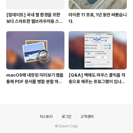
[업데이트] 국내 웹 환경을 위한
아이폰 11 프로, 1년 동안 써봤습니
보다 스마트한 웹브라우저용 스타
다.
일 시트(CSS)
macOS에 내장된 미리보기 앱을
[Q&A] 맥에도 마우스 클릭을 자
통해 PDF 문서를 병합∙분할 하는
동으로 해주는 프로그램이 있나
방법
요? #오토클릭 #오토마우스
의안내
티스토리
로그인
고객센터
© Daum Corp.