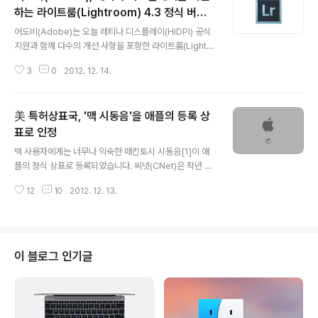
하는 라이트룸(Lightroom) 4.3 정식 버전
글 내용
배포
어도비(Adobe)는 오늘 레티나 디스플레이(HiDPI) 공식
지원과 함께 다수의 개선 사항을 포함한 라이트룸(Lightro
om) 4.3 버전을 배포하고 있습니다. 또 기능 개선과 함께
3
0
2012. 12. 14.
기본 지원되는 카메라 RAW 포멧도 개수가 대폭 늘어났습
니다.라이트룸 구매 경로에 따라 맥 앱스토어나 자체 업데
이트 기능으로 업데이트를 진행할 수 있습니다.* 혹시 비-
美 특허상표국, '맥 시동음'을 애플의 등록 상
맥 앱스토어 버전을 사용하고 계신 분들 중 자체 업데이트
기능이 제대로 작동하지 않는 경우 다음 링크에서 4.3 버
표로 인정
글 내용
전을 새로 내려 받을 수 있습니다➥ 링크: Adobe Photo
맥 사용자에게는 너무나 익숙한 매킨토시 시동음[1]이 애
shop Lightroom 4아래는 이번 라이트룸 4.3 버전의 변
플의 정식 상표로 등록되었습니다. 씨넷(CNet)은 작년 6
경 사항입니다 버전 4.3의 새로운 기능 라이브러리 및 현
월 美 특허상표국(USPTO)에 상표출원 신청이 들어간 매
상 모듈 내에서 HiDPI가 지원됩니다. HiDPI서 Re..
12
10
2012. 12. 13.
킨토시 시동음이 12월 11일에 (현지 시간) 애플의 등록 상
표로 최종 승인되었다고 전했습니다. 영화 "Wall-E"에서
잠깐 등장하기도 한 매킨토시의 시동음은 애플에서 12년
동안 소프트웨어 아키텍트로 근무한 짐 릭스(Jim Reeke
s)에 의해 만들어졌으며, 시대와 모델에 따라 몇 차례 음조
이 블로그 인기글
변화를 겪다 현재 G플랫 화음 (또는 F# 화음)에 안착한 상
태입니다.아래 첨부한 동영상으로 지금까지의 맥 시동음이
어떻게 변화해 왔는지는 직접 들어보실 수 있습니다 :-) 참
조 기사 • CNet • MacRumors기타 • 현재까지 애플이