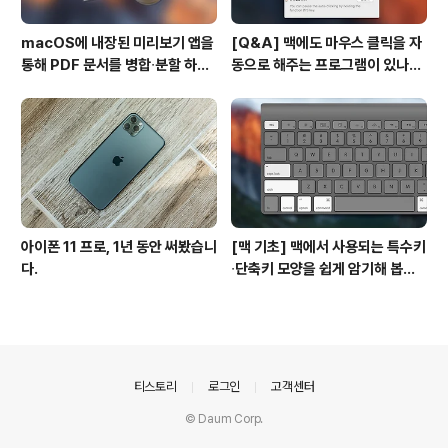
macOS에 내장된 미리보기 앱을
[Q&A] 맥에도 마우스 클릭을 자
통해 PDF 문서를 병합∙분할 하는
동으로 해주는 프로그램이 있나
방법
요? #오토클릭 #오토마우스
아이폰 11 프로, 1년 동안 써봤습니
[맥 기초] 맥에서 사용되는 특수키
다.
∙단축키 모양을 쉽게 암기해 봅시
다!
의안내
티스토리
로그인
고객센터
© Daum Corp.