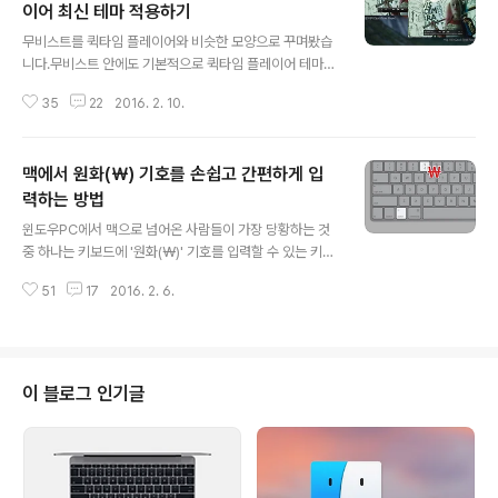
이어 최신 테마 적용하기
글 내용
무비스트를 퀵타임 플레이어와 비슷한 모양으로 꾸며봤습
니다.무비스트 안에도 기본적으로 퀵타임 플레이어 테마가
포함돼 있지만, OS X 매버릭스 스타일이어서 최신 OS X
35
22
2016. 2. 10.
의 플랫한 디자인과 매치가 잘 되지 않습니다. (위 사진) 일
반 유저가 만든 사용자 테마들도 무비스트 0.6x 버전을 기
준으로 하고 있는 경우가 대부분이어서 사용에 불편이 따
맥에서 원화(￦) 기호를 손쉽고 간편하게 입
르더군요. (영상 옆에 재생목록이나 속성 창을 띄울 수 있는
톱니 버튼이 메인 패널에 달려있지 않은 경우가 대표적입
력하는 방법
글 내용
니다.)이에 데비안아트에 올려진 테마를 바탕으로, 퀵타임
윈도우PC에서 맥으로 넘어온 사람들이 가장 당황하는 것
플레이어 최신 버전과 최대한 비슷하면서도 톱니바퀴 버튼
중 하나는 키보드에 '원화(￦)' 기호를 입력할 수 있는 키가
을 달아 무비스트 부가기능을 편하게 사용할 수 있게 했습
없다는 것입니다. 원화 기호가 있어야 할 위치에 좌측으로
니다. 저처럼 순정 분위기(?)를 느끼고 싶은 분이라면 한번
51
17
2016. 2. 6.
기울어진 백슬래시(\)가 자리 잡고 있죠. 그래서 맥에서 원
설치해 보시기 바랍니다. 설치 ..
화 기호를 입력하려면 '이모티콘 및 기호' 창을 먼저 띄운
후 여기서 원화 기호를 선택해야 합니다. 또는 OS X의 텍
스트 대치 기능을 이용해 원화 기호를 따로 추가하는 방법
도 있습니다. 사실 어느 쪽이든 그리 편한 방법은 아니죠. *
이 블로그 인기글
control + command + space 키를 누르면 이모티콘
및 기호 창이 나타납니다. 반면에 윈도우PC는 일반인의 입
장에서 사용 빈도가 떨어지는 백슬래시 대신, 상대적으로
많이 쓰이는 원화 기호를 새겨넣은 경우를 많이 볼 수 있습
니다..