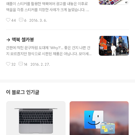
애플이 스티커를 활용한 맥북에어 광고를 내놓은 이후로
맥을을 각종 스티커를 치장한 사례가 크게 늘었습니다. 실
제로 외국뿐 아니라 국내 커피숍 같은 데서도 신데렐라나
44
6
2016. 3. 6.
아이언맨 스티커를 부착한 맥북을 쉽게 만나볼 수 있죠. 그
런데 맥북 상판에 이어 키보드 겉면을 꾸며주는 스티커가
등장해 눈길을 끕니다. 이미 예전에도 맥북이나 애플 키보
→ 맥북 셀카봉
드에 부착하는 스티커 제품이 많이 나와 있었습니다. 하지
글 내용
만 이번에 소개해 드리는 스티커는 영화에 등장하는 캐릭
간판에 적힌 문구처럼 도대체 'Why?'... 좋은 건지 나쁜 건
터를 활용한 재미있는 설정을 곁들인 것이 특징입니다. 덕
지 모르겠지만 정식으로 시판된 제품은 아닙니다. 모이세
분에 다소 심심하고 지루한 공간일 수 있는 키보드와 트랙
스, 존, 톰이라는 세 아티스트가 셀카봉에서 영감을 받아 진
패드가 형형색색의 알록달록한 모습으로 변신합니다. 스티
32
14
2016. 2. 27.
행한 일종의 행위예술(?)이라고. 셀카와 소셜네트워크에
커에 반영된 한 가지 재미있는 디테일은 캐릭터 이름의 첫
강박관념을 가진 사람들을 풍자한 것 같은데, 구체적인 설
글자로 알파벳을 표현했다는 것. 예컨대 히어로물 ..
명이 없어서 말하고자 하는 바가 뭔지는 잘 모르겠습니다.
최소한 카메라로 찍은 사진을 컴퓨터로 옮기는 작업에선
자유로워질 것 같네요. 이것도 요즘은 클라우드로 다 되지
이 블로그 인기글
만... 더욱 많은 사진은 아래 참조 링크에서 보실 수 있습니
다. 참조 • MacBook Selfie Stick /via Mashable 관
련 글 • 구매욕구를 불러일으키지 못하는 괴상한 맥용 액세
서리 7가지