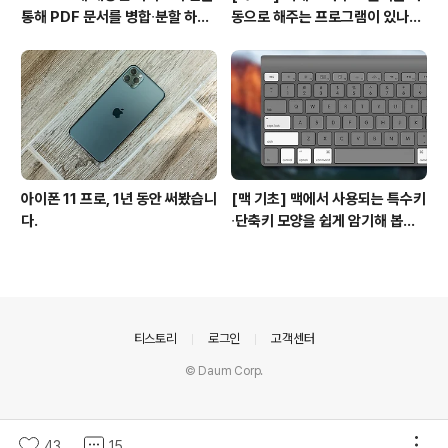
통해 PDF 문서를 병합∙분할 하는
동으로 해주는 프로그램이 있나
방법
요? #오토클릭 #오토마우스
아이폰 11 프로, 1년 동안 써봤습니
[맥 기초] 맥에서 사용되는 특수키
다.
∙단축키 모양을 쉽게 암기해 봅시
다!
의안내
티스토리
로그인
고객센터
© Daum Corp.
43
15