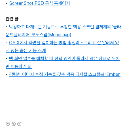
•
ScreenShot PSD 공식 홈페이지
관련 글
•
막강하고 다채로운 기능으로 무장한 맥용 스크린 캡처계의 '올라
운드플레이어' 모노스냅(Monosnap)
•
OS X에서 화면을 캡쳐하는 방법 총정리 - 그리고 잘 알려져 있
지 않는 숨은 기능 소개
•
맥 화면 일부를 캡처할 때 선택 영역이 풀리지 않은 상태로 위치
만 이동하기 외
•
강력한 이미지 수집 기능을 갖춘 맥용 디지털 스크랩북 'Ember'
(새창열림)