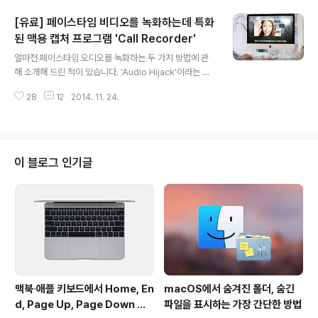
andBrake 같은 동영상 컨버터를 이용해 동영상을 트랜스
[유료] 페이스타임 비디오를 녹화하는데 특화
코딩 하는 경우, 또 이도 저도 귀찮아서 아예 iOS에서 인식
되는 포맷의 동영상을 내려받는 경우 등 사용자의 취향에
된 맥용 캡처 프로그램 'Call Recorder'
글 내용
따라 다양한 방법이 두루 활용되고 있습니다.그런데 여기
얼마전 페이스타임 오디오를 녹화하는 두 가지 방법에 관
에 방법 하나를 더 추가해도 좋을 듯합니다.△ MKV, AVI
해 소개해 드린 적이 있습니다. 'Audio Hijack'이라는 녹
등 iOS에서 기본적으로 지원되지 않는 동영상을 △ 아이
음 프로그램을 이용하거나 가상 오디오 장치인 'Soundflo
튠즈를 거칠 필요 없이 드래그&드롭 방식으로 간편하게
28
12
2014. 11. 24.
wer'를 맥에 설치하는 방법이었죠.그런데 페이스타임 오
△ i..
디오뿐만 아니라 비디오까지 손쉽게 녹화할 수 있는 앱이
새로 나왔습니다. 이름만 봐도 무슨 앱인지 떠오르는 'Call
Recorder for FaceTime(29.95불)'이라는 앱인데요,
기존에 맥 사용자들에게 좋은 반응을 얻었던 'Printopi
이 블로그 인기글
a'와 같은 개발사에서 선보이는 페이스타임의 애드온 형태
의 녹화 프로그램입니다. Call Recorder 둘러보기 앱을
설치하면 페이스타임을 시작할 때마다 녹화 관련 기능이
달린 창이 같이 뜨기 시작합니다. 순서대로 환경설정과 ..
맥북∙애플 키보드에서 Home, En
macOS에서 숨겨진 폴더, 숨긴
d, Page Up, Page Down 키
파일을 표시하는 가장 간단한 방법