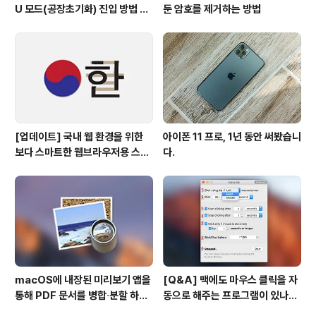
U 모드(공장초기화) 진입 방법 변
둔 암호를 제거하는 방법
경
[업데이트] 국내 웹 환경을 위한
아이폰 11 프로, 1년 동안 써봤습니
보다 스마트한 웹브라우저용 스타
다.
일 시트(CSS)
macOS에 내장된 미리보기 앱을
[Q&A] 맥에도 마우스 클릭을 자
통해 PDF 문서를 병합∙분할 하는
동으로 해주는 프로그램이 있나
방법
요? #오토클릭 #오토마우스