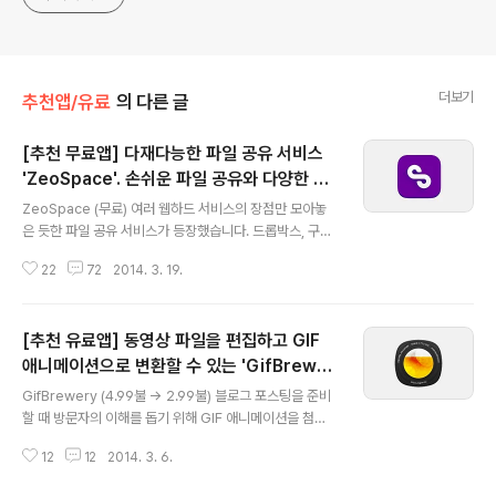
더보기
추천앱/유료
의 다른 글
[추천 무료앱] 다재다능한 파일 공유 서비스
'ZeoSpace'. 손쉬운 파일 공유와 다양한 인
글 내용
터페이스가 매력 포인트!
ZeoSpace (무료) 여러 웹하드 서비스의 장점만 모아놓
은 듯한 파일 공유 서비스가 등장했습니다. 드롭박스, 구글
드라이브처럼 로컬 저장 후 동기화가 이뤄지는 방식이 아
22
72
2014. 3. 19.
니라, 로컬 디스크를 사용하지 않아도 되는 마운트 방식의
N드라이브와 대용량 파일 공유 서비스 Minbox가 한데 결
합한 것 같은 독특한 파일 공유 서비스입니다.기본적으로 1
[추천 유료앱] 동영상 파일을 편집하고 GIF
GB의 온라인 스토리지 용량을 제공하지만 간단한 미션 수
행 후 스토리지 용량을 최대 10GB까지 늘릴 수 있습니다.
애니메이션으로 변환할 수 있는 'GifBrewer
글 내용
또한 개별 파일에 대한 크기 제한이 없어 간단한 스크린 샷
y'
GifBrewery (4.99불 → 2.99불) 블로그 포스팅을 준비
공유 뿐만 아니라 데이터 백업, 대용량 파일 전송 등 다방면
할 때 방문자의 이해를 돕기 위해 GIF 애니메이션을 첨부
으로 활용할 수 있는 알찬 서비스입니다. 서비스 이름은 'Z
할 때가 많습니다. 정지 상태의 스크린 샷으로는 표현하기
eoSpace' 입니다. 손쉬운 파일 공유 ZeoSpace로 파일
12
12
2014. 3. 6.
어려운 동작을 쉽게 표현할 수 있고, 로딩 과정이 없어 보는
을 공유하..
분들도 편리하기 때문입니다.앞서 GifGrabber와 Quick