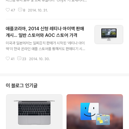
시스템 유지 보수 및 트윅 유틸리티 "OnyX"가 요세미티를
정식으로 지원하기 시작했습니다. 새로운 맥 운영체제가
47
8
2014. 10. 31.
나오면 으레 그에 맞는 OnyX가 새로 출시되곤 했는데, 이
번에 OS X 요세미티에 최적화된 OnyX 2.9 버전이 새로
나온 것입니다. 덕분에 이전 버전(v2.8.x)을 실행할 때 등
애플코리아, 2014 신형 레티나 아이맥 판매
장하는 경고문은 이제 볼 필요가 없어졌습니다.새 버전의
OnyX는 맥 운영체체 안에서 구현 방식이 달라지거나 누락
개시... 일반 스토어와 AOC 스토어 가격
글 내용
된 부분이 있어 기존에 사용할 수 있던 모든 기능을 완벽히
미국과 일본에서는 일찌감치 판매가 시작된 '레티나 아이
지원하지는 않습니다. 특히 트윅 관련 기능이 대폭 줄어들
맥'이 한국 온라인 애플 스토어를 통해서도 판매되기 시작
었는데, 그럼에도 기본적인 유지 보수와 시스템 청소 기능
했습니다.지난 10월 17일에 발표된 레티나 아이맥은 일반
은 그대로 사용할 수 있어 많은 맥 사용자의 가려운 곳을 긁
41
23
2014. 10. 30.
디스플레이 모델과 같은 외형을 공유하지만, 애플 데스크
어주기에 딱..
톱 제품 중에서는 처음으로 레티나 디스플레이를 탑재해 5
120x2880라는 어마어마한 해상도를 자랑하는 것이 특
징입니다. 또한, 일반형∙고급형으로 나뉘는 다른 제품군과
는 다르게 단일 모델로 판매되며, 주문자가 설정한 옵션대
이 블로그 인기글
로 사양이 커스텀 되어 출고되는 CTO 주문을 통해 프로세
서나 메모리, 스토리지 등을 상급으로 업그레이드할 수 있
습니다. 레티나 아이맥의 프로세서는 3.5GHz 클럭으로
작동하는 인텔의 4세대 코어 프로세서 '하스웰 리프레
시'를 사용합니다. 메모리를 8GB가 기본으로 ..