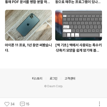
통해 PDF 문서를 병합∙분할 하는
동으로 해주는 프로그램이 있나
방법
요? #오토클릭 #오토마우스
아이폰 11 프로, 1년 동안 써봤습니
[맥 기초] 맥에서 사용되는 특수키
다.
∙단축키 모양을 쉽게 암기해 봅시
다!
의안내
티스토리
로그인
고객센터
© Daum Corp.
34
15