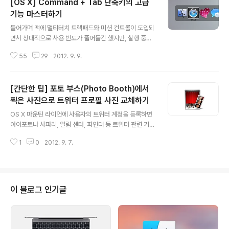
[OS X] Command + Tab 단축키의 고급
기능 마스터하기
글 내용
들어가며 맥에 멀티터치 트랙패드와 미션 컨트롤이 도입되
면서 상대적으로 사용 빈도가 줄어들긴 했지만, 실행 중인
응용 프로그램을 전환하는 데 있어서 가장 신속한 방법은
55
29
2012. 9. 9.
Command + Tab 단축키일 것입니다. Command + T
ab 단축키에 잘 알려지지 않은 다양한 기능들이 준비되어
있는데, 오늘은 이 기능들을 한자리에 소개해드릴까 합니
[간단한 팁] 포토 부스(Photo Booth)에서
다. 1. 기본 중의 기본 Command + Tab 단축키를 사용
할 때 Command 키에서 손을 떼지 않으면 위와 같은 응
찍은 사진으로 트위터 프로필 사진 교체하기
글 내용
용 프로그램 전환 패널이 화면에 나타납니다. 이때 사용자
OS X 마운틴 라이언에 사용자의 트위터 계정을 등록하면
가 가장 최근에 사용한 순서로 프로그램이 패널에 나열됩
아이포토나 사파리, 알림 센터, 파인더 등 트위터 관련 기능
니다. 위의 경우 파인더를 가장 최근에 사용했고 그다음으
들이 추가됩니다. 포토 부스(Photo Booth)도 예외가 아
로 사파리, 스키치, 메세지, 메모... 순입니다. 응용 프로그램
1
0
2012. 9. 7.
닌데요, 포토부스에서 사진을 촬영한 후 트위터로 해당 사
을 전환하지 않고 ..
진을 트윗할 수 있을 뿐만 아니라, 사용자의 트위터 '프로
필' 사진도 포토부스에서 방금 막 찍은 따끈따끈한 새 사진
으로 교체해 줄 수 있습니다.방법도 아주 간단해 포토부스
에서 사진을 촬영한 후 오른쪽 하단의 '공유 버튼'을 누른
이 블로그 인기글
후 'Twitter 프로필 사진 변경' 버튼만 눌러주시면 됩니다.
↓트위터에 접속하면 프로필 사진이 변경되어 있는 것을
볼 수 있습니다. ↓ 참고: 해당 기능을 사용하기 위해서는
시스템 환경설정 > Mail, 연락처, 캘린더 항목에서 사용자