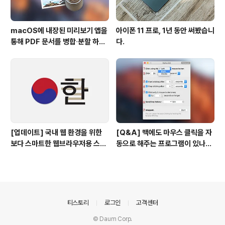
macOS에 내장된 미리보기 앱을
아이폰 11 프로, 1년 동안 써봤습니
통해 PDF 문서를 병합∙분할 하는
다.
방법
[업데이트] 국내 웹 환경을 위한
[Q&A] 맥에도 마우스 클릭을 자
보다 스마트한 웹브라우저용 스타
동으로 해주는 프로그램이 있나
일 시트(CSS)
요? #오토클릭 #오토마우스
의안내
티스토리
로그인
고객센터
© Daum Corp.