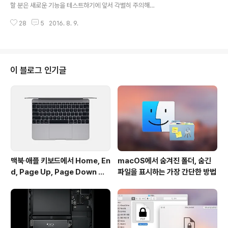
용되는 월페이퍼는 전 셰계 사람들이 가장 많이 보는 사진
할 분은 새로운 기능을 테스트하기에 앞서 각별히 주의해
인 동시에 운영체제의 첫인상을 좌우하는 아주 중요한 요
야 할 점이 있습니다. macOS 시에라를 시작으로 사진 보
소입니다. 월페이퍼에 따라 운영체제의 때깔과 느낌이 확
28
5
2016. 8. 9.
관함뿐 아니라 데스크탑과 도큐멘트 폴더에 있는 파일까지
확 달라지곤 하니까요. 애플도 새 운영체제..
아이클라우드 드라이브를 통해 동기화할 수 있습니다. 이
두 폴더에 있는 파일을 아이클라우드 서버에 올려놓았다가
필요할 때 내려받을 수 있는 '저장 공간 최적화' 기능이 도
입되었기 때문입니다."저장 공간이 가득 찼나요? 걱정 마세
이 블로그 인기글
요. macOS Sierra는 자주 사용하지 않는 파일들을 자동
으로 클라우드에 저장해 필요할 때만 꺼내 쓸 수 있도록 함
으로써 저장 공간을 확보할 수 있게 도와주죠. 당신이 더 이
상 사용하지 않는 오래된 파일들을 찾아 제거할 수 있도록
돕기도 합니다. 그러니 ..
맥북∙애플 키보드에서 Home, En
macOS에서 숨겨진 폴더, 숨긴
d, Page Up, Page Down 키
파일을 표시하는 가장 간단한 방법
사용하기