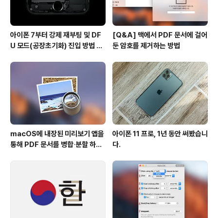
아이폰 7부터 강제 재부팅 및 DF
[Q&A] 맥에서 PDF 문서에 걸어
U 모드(공장초기화) 진입 방법 변
둔 암호를 제거하는 방법
경
macOS에 내장된 미리보기 앱을
아이폰 11 프로, 1년 동안 써봤습니
통해 PDF 문서를 병합∙분할 하는
다.
방법