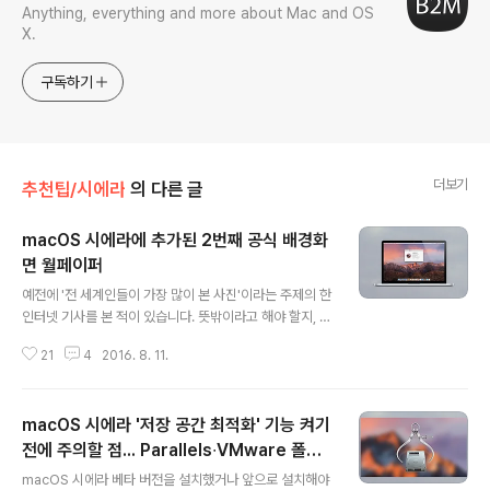
Anything, everything and more about Mac and OS
X.
구독하기
더보기
추천팁/시에라
의 다른 글
macOS 시에라에 추가된 2번째 공식 배경화
면 월페이퍼
글 내용
예전에 '전 세계인들이 가장 많이 본 사진'이라는 주제의 한
인터넷 기사를 본 적이 있습니다. 뜻밖이라고 해야 할지, 아
니면 당연하다고 해야 할지 녹색 초원과 새파란 하늘로 구
21
4
2016. 8. 11.
성된 윈도우 XP 기본 배경화면이라고 하더군요. 컴퓨터 그
래픽인 줄로만 알았는데 실제로 캘리포니아 나파밸리를 찍
은 사진이라고 해서 놀랐던 기억이 있습니다. 지금까지 족
macOS 시에라 '저장 공간 최적화' 기능 켜기
히 수십억 명은 이 사진을 보지 않았을까 하는 생각이 드는
데요. 다른 운영체제 배경화면이지만 보기만 해도 시원한
전에 주의할 점... Parallels∙VMware 폴더
글 내용
기분이 드는 사진입니다. 이처럼 컴퓨터 배경화면으로 사
정리 필수
macOS 시에라 베타 버전을 설치했거나 앞으로 설치해야