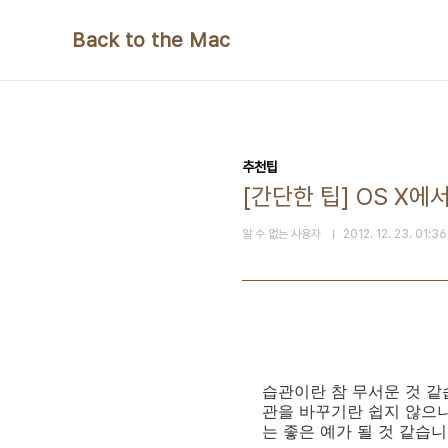
본문 바로가기
Back to the Mac
추천팁
[간단한 팁] OS X
알 수 없는 사용자
2012. 12. 23. 01:36
습관이란 참 무서운 것 같
관을 바꾸기란 쉽지 않으니
는 좋은 예가 될 것 같습니