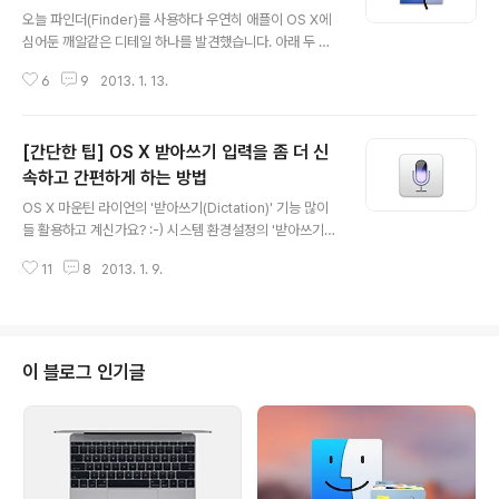
글 내용
오늘 파인더(Finder)를 사용하다 우연히 애플이 OS X에
심어둔 깨알같은 디테일 하나를 발견했습니다. 아래 두 이
미지는 파인더를 계층 보기(Column View)로 사용할 때
6
9
2013. 1. 13.
의 모습입니다. 숨은 그림찾기하듯 두 이미지에 어떤 부분
이 다른지 한 번 찾아 보시겠습니까? 정답 정답은 하이라이
트되어 있는 폴더 옆에 있는 삼각형 아이콘이 채워져 있는
[간단한 팁] OS X 받아쓰기 입력을 좀 더 신
가, 아니면 비어있는가 입니다. ▼계층 보기에서 특정 폴더
를 방향키(↑, ↓)로 선택한 경우는 폴더 옆의 삼각형 아이
속하고 간편하게 하는 방법
글 내용
콘이 비어있게 되는데, 폴더의 포커스가 아직 오른쪽 계층
OS X 마운틴 라이언의 '받아쓰기(Dictation)' 기능 많이
(컬럼)으로 넘어가지 않았다는 것을 의미합니다. ▼ 따라서
들 활용하고 계신가요? :-) 시스템 환경설정의 '받아쓰기
command + a 단축키를 사용하더라도 오른쪽 계층이 아
및 말하기' 메뉴에서 별도로 단축키를 변경하지 않으셨다
닌 왼쪽 계층에서 전체 선택이 이뤄집니다. ▼ 반대로 폴더
11
8
2013. 1. 9.
면 기본적으로 fn 키를 콕! 콕! 연속으로 눌러 사용자 음성
를 마우스나 트랙패..
입력창을 호출할 수 있습니다. ▼ 음성 입력창이 나오면 적
고 싶은 문장이나 단어를 말한 후 ▼ fn 키나 enter 키를
누르면 입력이 확정되고, esc 키를 누르면 입력이 취소됩
니다. ▼ 즉, 말하기 기능의 기본 흐름은 fn 키 두번 연속 누
이 블로그 인기글
르기 → 음성 입력 → fn 키(혹은 enter )키 입력 순입니다.
하지만 과정을 좀 더 간소화 할 수 있는 방법이 있습니다.
말하기 기능을 호출하기 위해 fn 키를 두 번 연속해서 누르
는 것은 앞의 방법과 동일하지만, fn ..