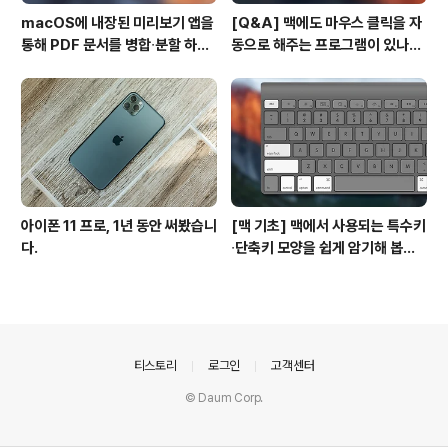
macOS에 내장된 미리보기 앱을
[Q&A] 맥에도 마우스 클릭을 자
통해 PDF 문서를 병합∙분할 하는
동으로 해주는 프로그램이 있나
방법
요? #오토클릭 #오토마우스
아이폰 11 프로, 1년 동안 써봤습니
[맥 기초] 맥에서 사용되는 특수키
다.
∙단축키 모양을 쉽게 암기해 봅시
다!
의안내
티스토리
로그인
고객센터
© Daum Corp.