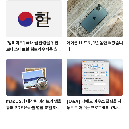
[업데이트] 국내 웹 환경을 위한
아이폰 11 프로, 1년 동안 써봤습니
보다 스마트한 웹브라우저용 스타
다.
일 시트(CSS)
macOS에 내장된 미리보기 앱을
[Q&A] 맥에도 마우스 클릭을 자
통해 PDF 문서를 병합∙분할 하는
동으로 해주는 프로그램이 있나
방법
요? #오토클릭 #오토마우스