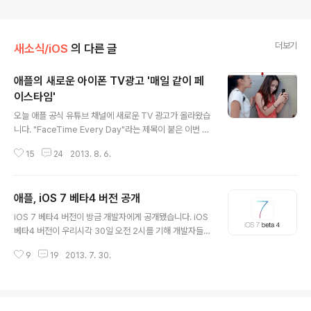
더보기
새소식/iOS
의 다른 글
애플의 새로운 아이폰 TV광고 '매일 같이 페
이스타임'
글 내용
오늘 애플 공식 유튜브 채널에 새로운 TV 광고가 올라왔습
니다. "FaceTime Every Day"라는 제목이 붙은 이번 영
상은 애플이 앞서 선보인 '매일같이(Every Day)' 광고 시
15
24
2013. 8. 6.
리즈의 3번째에 해당하는 영상으로, 애플의 무료 영상통화
서비스 '페이스타임'을 주제로 하고 있습니다. 이번 광고 역
시 앞서 공개된 '매일 같이 음악'이나 '매일 같이 사진' 광고
애플, iOS 7 베타4 버전 공개
처럼 스타나 유명인을 전면에 내세우지 않고 평범한 사람
글 내용
들이 일상에서 페이스타임을 이용하는 모습을 스냅샷처럼
iOS 7 베타4 버전이 방금 개발자에게 공개됐습니다. iOS
흘려보내며 시청자들과의 교감을 시도하고 있습니다. 그리
베타4 버전이 우리시각 30일 오전 2시를 기해 개발자들에
고 영상의 맨 마지막에 "매일, 세상의 그 다른 어떤 휴대폰
게 배포되고 있습니다. 이번에 특별히 새로 추가된 기능은
보다 아이폰을 통해 얼굴을 자주 마주하고 통화합니다"라
9
19
2013. 7. 30.
없지만, 베타3 버전에서 보고된 다양한 오류가 해결됐다고
는 멘트를 흘려보냅니다.매번 애플이 새로운 광고를 내보
하며, 앱 구동 속도, 애니메이션 성능, 페이지 스크롤 성능
낼 때마다 언론 ..
을 포함 전반전인 운영체제 속도가 베타4 버전에서 무척
빠릿해진 모습을 보여주고 있습니다.그 밖에도 사용자 인