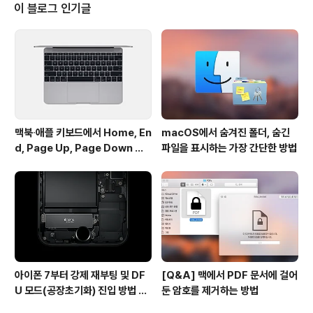
터페이스에 많은 변화가 있었는데, 우선 락스크린의 "밀어
이 블로그 인기글
서 잠금해제" 문구 왼쪽으로 화살표가 추가되고 화면 위아
래 있던 화살표가 일자로 대체됐으며, 전화 다이얼 화면과
전화 수신 버튼, 카메라 필터 인터페이스, 키보드 디자인이
미묘하게 달라졌습니다. 또, 최신 iOS 기기에서만 사용할
수 있던 카메라 필터를 ..
맥북∙애플 키보드에서 Home, En
macOS에서 숨겨진 폴더, 숨긴
d, Page Up, Page Down 키
파일을 표시하는 가장 간단한 방법
사용하기
아이폰 7부터 강제 재부팅 및 DF
[Q&A] 맥에서 PDF 문서에 걸어
U 모드(공장초기화) 진입 방법 변
둔 암호를 제거하는 방법
경