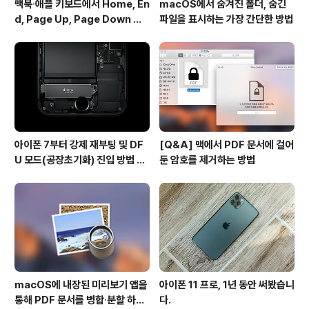
맥북∙애플 키보드에서 Home, En
macOS에서 숨겨진 폴더, 숨긴
d, Page Up, Page Down 키
파일을 표시하는 가장 간단한 방법
사용하기
아이폰 7부터 강제 재부팅 및 DF
[Q&A] 맥에서 PDF 문서에 걸어
U 모드(공장초기화) 진입 방법 변
둔 암호를 제거하는 방법
경
macOS에 내장된 미리보기 앱을
아이폰 11 프로, 1년 동안 써봤습니
통해 PDF 문서를 병합∙분할 하는
다.