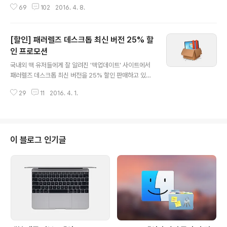
69
102
2016. 4. 8.
키로 만들어 주는 앱이라고 소개해 드렸죠. 앱 자체는 원래
무료였지만, 몇 가지 고급 기능을 사용하려면 3.99달러짜
리 'Pro Mode'를 앱 내 구입으로 결제해야 했는데, 오늘
[할인] 패러렐즈 데스크톱 최신 버전 25% 할
단 하루 'Pro Mode'를 무료로 활성화하실 수 있습니다.
앱이 처음 나왔을 때는 오작동도 많고 거리 인식도 부정확
인 프로모션
글 내용
해 신뢰성이 떨어진다는 평이 많았는데요. 수차례의 업데
국내외 맥 유저들에게 잘 알려진 '맥업데이트' 사이트에서
이트를 통해 예전보다는 거리 오차가 많이 줄어들었고, 아
패러렐즈 데스크톱 최신 버전을 25% 할인 판매하고 있습
이폰이 절전 상태에서 돌아왔을 때 맥과 연결이 끊기거나
니다. 지난달에 패러렐즈 데스크톱을 비롯해 여러 앱을 한
인식이 되지 않는 문제도 대부분 개선됐습니다. 또 최근엔
29
11
2016. 4. 1.
데 묶은 번들 패키지가 올라오기도 했는데, 이번에는 패러
애플워치..
렐즈 데스크톱만 단독으로 할인 판매됩니다. 엄밀히 얘기
하면 패러렐즈 데스크톱 두 가지 에디션이 할인 대상입니
다. 하나는 '홈&스튜던트' 에디션으로 한 번 구매하면 사용
기간에 제한이 없습니다. 일반 사용자들이 가장 많이 구매
이 블로그 인기글
하는 버전이죠. 원래 가격은 79.99달러인데 프로모션 기
간 59.99달러에 사실 수 있습니다. 다른 하나는 '맥 프로'
에디션이라고 해서, 네트워크 관리자와 개발자들을 위한
여러 가지 고급 기능이 탑재된 버전입니다. 홈&스튜디오
버전과 다르게 1회 구매가 아닌 1..