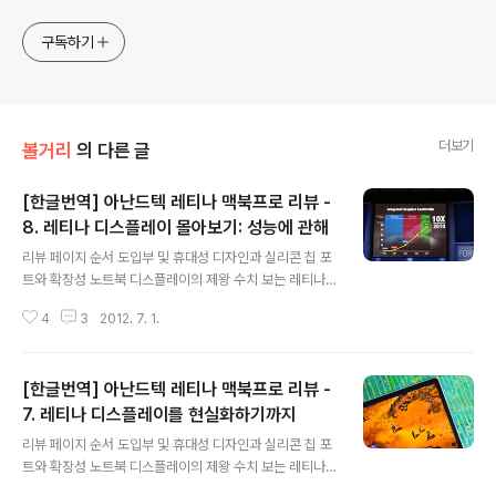
구독하기
더보기
볼거리
의 다른 글
[한글번역] 아난드텍 레티나 맥북프로 리뷰 -
8. 레티나 디스플레이 몰아보기: 성능에 관해
글 내용
리뷰 페이지 순서 도입부 및 휴대성 디자인과 실리콘 칩 포
트와 확장성 노트북 디스플레이의 제왕 수치 보는 레티나
디스플레이 소프트웨어 측면에서 본 레티나 디스플레이 레
4
3
2012. 7. 1.
티나 디스플레이를 현실화 하기까지 레티나 디스플레이 몰
아보기: 성능에 관해 - 현재 페이지 부트 캠프 특성과 사소
한 결함 올-플래시 저장 장치 썬더볼트 성능 확연히 개선된
[한글번역] 아난드텍 레티나 맥북프로 리뷰 -
발열 처리 WiFi, SD 카드 리더, 그리고 스피커 개선 전반적
인 성능GPU 성능 배터리 사용 시간 무엇을 사야할까 결론
7. 레티나 디스플레이를 현실화하기까지
글 내용
레티나 디스플레이 몰아보기: 성능에 관해 OS X상에서 ’레
리뷰 페이지 순서 도입부 및 휴대성 디자인과 실리콘 칩 포
티나 디스플레이에 최적화’된 화면 영역이 아닌 그 이상의
트와 확장성 노트북 디스플레이의 제왕 수치 보는 레티나
화면 영역을 선택하는 것은 화질에 영향을 준다고 리뷰의
디스플레이 소프트웨어 측면에서 본 레티나 디스플레이 레