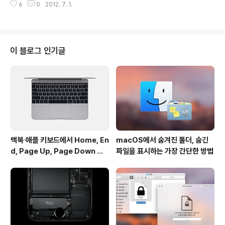
앞부분에 이미 언급한 바 있습니다. 1680 x 1050이나 19
6
0
2012. 7. 1.
티나 디스플레이를 현실화 하기까지 - 현재 페이지 레티나
20 x 120..
디스플레이 몰아보기: 성능에 관해 부트 캠프 특성과 사소
한 결함 올-플래시 저장 장치 썬더볼트 성능 확연히 개선된
발열 처리 WiFi, SD 카드 리더, 그리고 스피커 개선 전반적
인 성능GPU 성능 배터리 사용 시간 무엇을 사야할까 결론
이 블로그 인기글
레티나 디스플레이를 현실화하기까지 애플이 원하는 고성
능 디스플레이를 적절한 가격에 맥북프로에 도입하기 위해
애플은 패널 제조사들과 공동으로 개발을 진행하는 동시에
밑바탕이될 소프트웨어들도 착실히 준비해야 했습니다. 하
지만 레티나 맥북프로를 현실화하기위..
맥북∙애플 키보드에서 Home, En
macOS에서 숨겨진 폴더, 숨긴
d, Page Up, Page Down 키
파일을 표시하는 가장 간단한 방법
사용하기