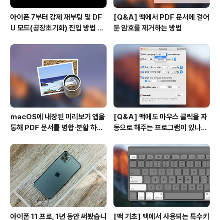
아이폰 7부터 강제 재부팅 및 DF
[Q&A] 맥에서 PDF 문서에 걸어
U 모드(공장초기화) 진입 방법 변
둔 암호를 제거하는 방법
경
macOS에 내장된 미리보기 앱을
[Q&A] 맥에도 마우스 클릭을 자
통해 PDF 문서를 병합∙분할 하는
동으로 해주는 프로그램이 있나
방법
요? #오토클릭 #오토마우스
아이폰 11 프로, 1년 동안 써봤습니
[맥 기초] 맥에서 사용되는 특수키